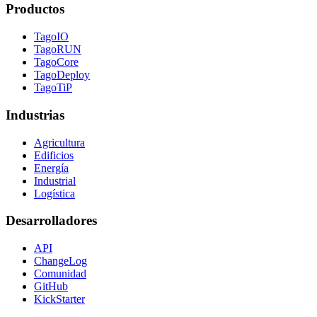
Productos
TagoIO
TagoRUN
TagoCore
TagoDeploy
TagoTiP
Industrias
Agricultura
Edificios
Energía
Industrial
Logística
Desarrolladores
API
ChangeLog
Comunidad
GitHub
KickStarter