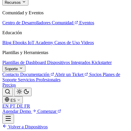
Recursos
Comunidad y Eventos
Centro de Desarrolladores
Comunidad
Eventos
Educación
Blog
Ebooks
IoT Academy
Casos de Uso
Videos
Plantillas y Herramientas
Plantillas de Dashboard
Dispositivos Integrados
Kickstarter
Soporte
Contacto
Documentación
Abrir un Ticket
Socios
Planes de
Soporte
Servicios Profesionales
Precios
ES
EN
PT
DE
FR
Agendar Demo
Comenzar
Volver a Dispositivos