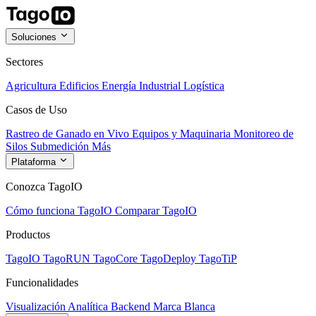
Soluciones
Sectores
Agricultura
Edificios
Energía
Industrial
Logística
Casos de Uso
Rastreo de Ganado en Vivo
Equipos y Maquinaria
Monitoreo de
Silos
Submedición
Más
Plataforma
Conozca TagoIO
Cómo funciona TagoIO
Comparar TagoIO
Productos
TagoIO
TagoRUN
TagoCore
TagoDeploy
TagoTiP
Funcionalidades
Visualización
Analítica
Backend
Marca Blanca