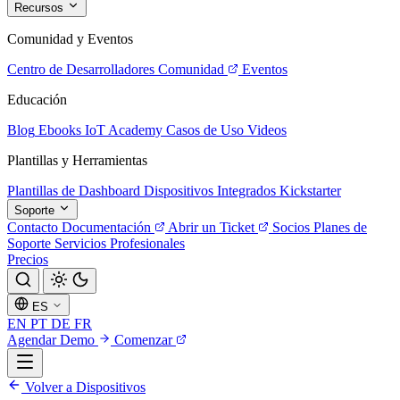
Recursos
Comunidad y Eventos
Centro de Desarrolladores
Comunidad
Eventos
Educación
Blog
Ebooks
IoT Academy
Casos de Uso
Videos
Plantillas y Herramientas
Plantillas de Dashboard
Dispositivos Integrados
Kickstarter
Soporte
Contacto
Documentación
Abrir un Ticket
Socios
Planes de
Soporte
Servicios Profesionales
Precios
ES
EN
PT
DE
FR
Agendar Demo
Comenzar
Volver a Dispositivos