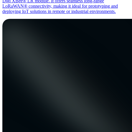
Digi XBee® LR module. It offers seamless long-range
LoRaWAN® connectivity, making it ideal for prototyping and
deploying IoT solutions in remote or industrial environments.