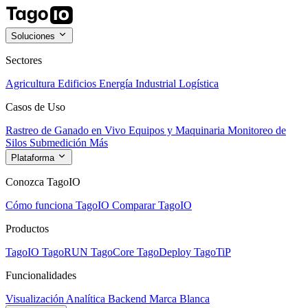
Soluciones
Sectores
Agricultura
Edificios
Energía
Industrial
Logística
Casos de Uso
Rastreo de Ganado en Vivo
Equipos y Maquinaria
Monitoreo de
Silos
Submedición
Más
Plataforma
Conozca TagoIO
Cómo funciona TagoIO
Comparar TagoIO
Productos
TagoIO
TagoRUN
TagoCore
TagoDeploy
TagoTiP
Funcionalidades
Visualización
Analítica
Backend
Marca Blanca