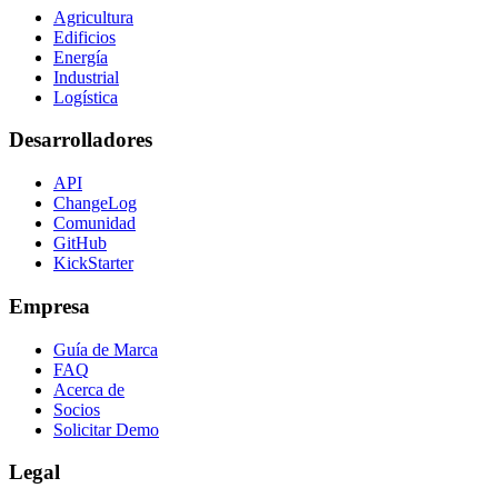
Agricultura
Edificios
Energía
Industrial
Logística
Desarrolladores
API
ChangeLog
Comunidad
GitHub
KickStarter
Empresa
Guía de Marca
FAQ
Acerca de
Socios
Solicitar Demo
Legal