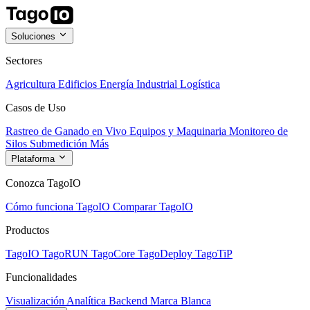
Soluciones
Sectores
Agricultura
Edificios
Energía
Industrial
Logística
Casos de Uso
Rastreo de Ganado en Vivo
Equipos y Maquinaria
Monitoreo de
Silos
Submedición
Más
Plataforma
Conozca TagoIO
Cómo funciona TagoIO
Comparar TagoIO
Productos
TagoIO
TagoRUN
TagoCore
TagoDeploy
TagoTiP
Funcionalidades
Visualización
Analítica
Backend
Marca Blanca