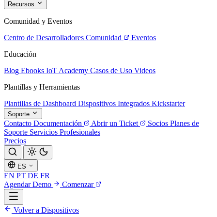
Recursos
Comunidad y Eventos
Centro de Desarrolladores
Comunidad
Eventos
Educación
Blog
Ebooks
IoT Academy
Casos de Uso
Videos
Plantillas y Herramientas
Plantillas de Dashboard
Dispositivos Integrados
Kickstarter
Soporte
Contacto
Documentación
Abrir un Ticket
Socios
Planes de
Soporte
Servicios Profesionales
Precios
ES
EN
PT
DE
FR
Agendar Demo
Comenzar
Volver a Dispositivos