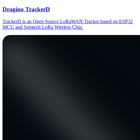
Dragino TrackerD
TrackerD is an Open Source LoRaWAN Tracker based on ESP32
MCU and Semtech LoRa Wireless Chip.