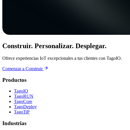
Construir. Personalizar. Desplegar.
Ofrece experiencias IoT excepcionales a tus clientes con TagoIO.
Comenzar a Construir
Productos
TagoIO
TagoRUN
TagoCore
TagoDeploy
TagoTiP
Industrias