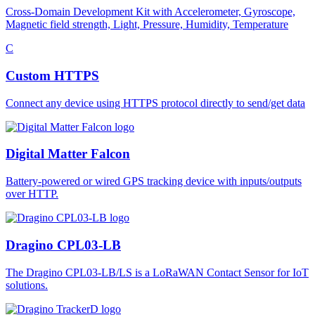
Cross-Domain Development Kit with Accelerometer, Gyroscope,
Magnetic field strength, Light, Pressure, Humidity, Temperature
C
Custom HTTPS
Connect any device using HTTPS protocol directly to send/get data
Digital Matter Falcon
Battery-powered or wired GPS tracking device with inputs/outputs
over HTTP.
Dragino CPL03-LB
The Dragino CPL03-LB/LS is a LoRaWAN Contact Sensor for IoT
solutions.