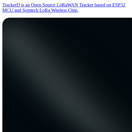
TrackerD is an Open Source LoRaWAN Tracker based on ESP32
MCU and Semtech LoRa Wireless Chip.