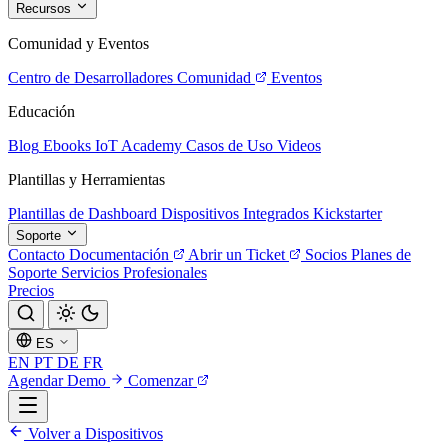
Recursos
Comunidad y Eventos
Centro de Desarrolladores
Comunidad
Eventos
Educación
Blog
Ebooks
IoT Academy
Casos de Uso
Videos
Plantillas y Herramientas
Plantillas de Dashboard
Dispositivos Integrados
Kickstarter
Soporte
Contacto
Documentación
Abrir un Ticket
Socios
Planes de
Soporte
Servicios Profesionales
Precios
ES
EN
PT
DE
FR
Agendar Demo
Comenzar
Volver a Dispositivos