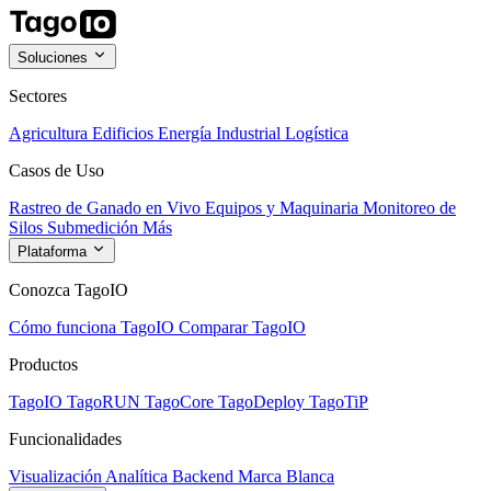
Soluciones
Sectores
Agricultura
Edificios
Energía
Industrial
Logística
Casos de Uso
Rastreo de Ganado en Vivo
Equipos y Maquinaria
Monitoreo de
Silos
Submedición
Más
Plataforma
Conozca TagoIO
Cómo funciona TagoIO
Comparar TagoIO
Productos
TagoIO
TagoRUN
TagoCore
TagoDeploy
TagoTiP
Funcionalidades
Visualización
Analítica
Backend
Marca Blanca