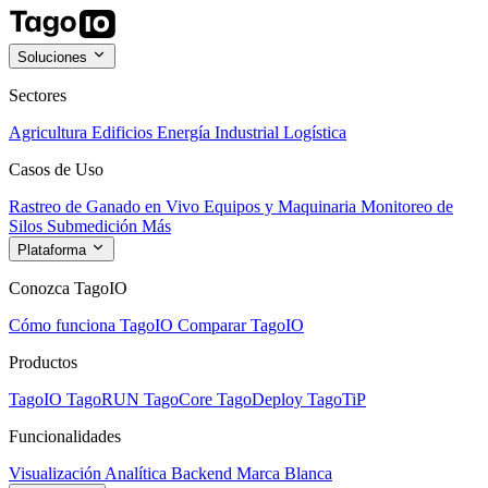
Soluciones
Sectores
Agricultura
Edificios
Energía
Industrial
Logística
Casos de Uso
Rastreo de Ganado en Vivo
Equipos y Maquinaria
Monitoreo de
Silos
Submedición
Más
Plataforma
Conozca TagoIO
Cómo funciona TagoIO
Comparar TagoIO
Productos
TagoIO
TagoRUN
TagoCore
TagoDeploy
TagoTiP
Funcionalidades
Visualización
Analítica
Backend
Marca Blanca