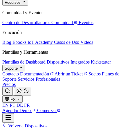
Recursos
Comunidad y Eventos
Centro de Desarrolladores
Comunidad
Eventos
Educación
Blog
Ebooks
IoT Academy
Casos de Uso
Videos
Plantillas y Herramientas
Plantillas de Dashboard
Dispositivos Integrados
Kickstarter
Soporte
Contacto
Documentación
Abrir un Ticket
Socios
Planes de
Soporte
Servicios Profesionales
Precios
ES
EN
PT
DE
FR
Agendar Demo
Comenzar
Volver a Dispositivos