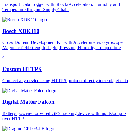
Transport Data Logger with Shock/Acceleration, Humidity and
Temperature for your Supply Chain
Bosch XDK110
Cross-Domain Development Kit with Accelerometer, Gyroscope,
Magnetic field strength, Light, Pressure, Humidity, Temperature
C
Custom HTTPS
Connect any device using HTTPS protocol directly to send/get data
Digital Matter Falcon
Battery-powered or wired GPS tracking device with inputs/outputs
over HTTP.