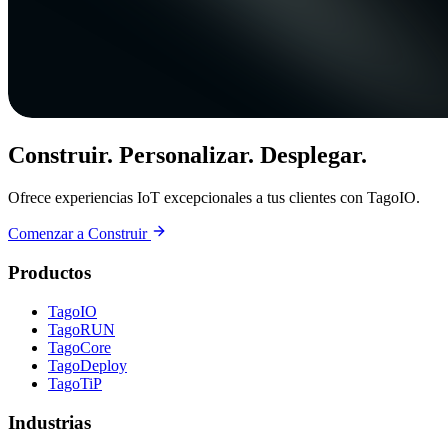
Construir. Personalizar. Desplegar.
Ofrece experiencias IoT excepcionales a tus clientes con TagoIO.
Comenzar a Construir
Productos
TagoIO
TagoRUN
TagoCore
TagoDeploy
TagoTiP
Industrias