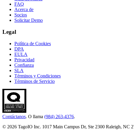
FAQ
Acerca de
Socios
Solicitar Demo
Legal
Política de Cookies
DPA
EULA
Privacidad
Confianza
SLA
Términos y Condiciones
Términos de Servicio
Contáctanos
. O llama
(984) 263-4376
.
© 2026 TagoIO Inc. 1017 Main Campus Dr, Ste 2300 Raleigh, NC 27