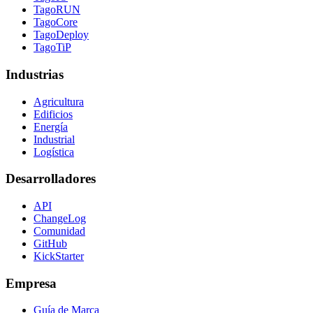
TagoRUN
TagoCore
TagoDeploy
TagoTiP
Industrias
Agricultura
Edificios
Energía
Industrial
Logística
Desarrolladores
API
ChangeLog
Comunidad
GitHub
KickStarter
Empresa
Guía de Marca