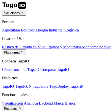
Soluciones
Sectores
Agricultura
Edificios
Energía
Industrial
Logística
Casos de Uso
Rastreo de Ganado en Vivo
Equipos y Maquinaria
Monitoreo de Silo
Plataforma
Conozca TagoIO
Cómo funciona TagoIO
Comparar TagoIO
Productos
TagoIO
TagoRUN
TagoCore
TagoDeploy
TagoTiP
Funcionalidades
Visualización
Analítica
Backend
Marca Blanca
Recursos