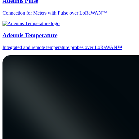
Adeunis Pulse
Connection for Meters with Pulse over LoRaWAN™
Adeunis Temperature
Integrated and remote temperature probes over LoRaWAN™