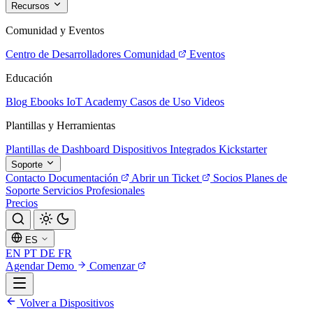
Recursos
Comunidad y Eventos
Centro de Desarrolladores
Comunidad
Eventos
Educación
Blog
Ebooks
IoT Academy
Casos de Uso
Videos
Plantillas y Herramientas
Plantillas de Dashboard
Dispositivos Integrados
Kickstarter
Soporte
Contacto
Documentación
Abrir un Ticket
Socios
Planes de
Soporte
Servicios Profesionales
Precios
ES
EN
PT
DE
FR
Agendar Demo
Comenzar
Volver a Dispositivos