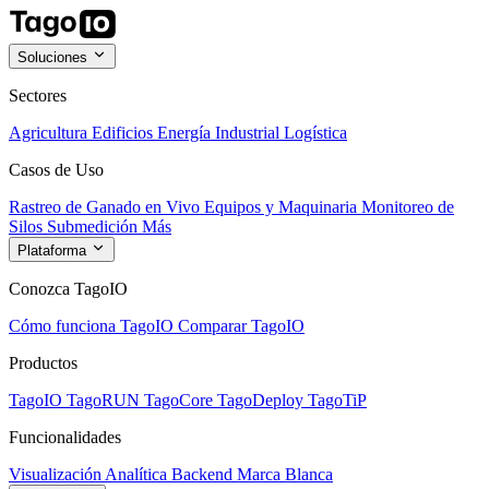
Soluciones
Sectores
Agricultura
Edificios
Energía
Industrial
Logística
Casos de Uso
Rastreo de Ganado en Vivo
Equipos y Maquinaria
Monitoreo de
Silos
Submedición
Más
Plataforma
Conozca TagoIO
Cómo funciona TagoIO
Comparar TagoIO
Productos
TagoIO
TagoRUN
TagoCore
TagoDeploy
TagoTiP
Funcionalidades
Visualización
Analítica
Backend
Marca Blanca