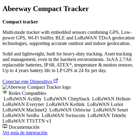
Abeeway Compact Tracker
Compact tracker
Multi-mode tracker with embedded sensors combining GPS, Low-
power GPS, Wi-Fi Sniffer, BLE and LoRaWAN TDoA geolocation
technologies, supporting accurate outdoor and indoor geolocation.
Solid and lightweight, built for heavy-duty tracking. Asset tracking
and management, even in the harshest environments. 3xAA 2.7Ah
replaceable batteries, IP 68, ATEX*, temperature & motion sensors.
Up to 4 years battery life in LP GPS at 24 fix per day.
Conectar este Dispositivo
Redes Compatibles
LoRaWAN Actility
LoRaWAN ChirpStack
LoRaWAN Helium
LoRaWAN Everynet
LoRaWAN Kerlink
LoRaWAN Loriot
LoRaWAN MachineQ
LoRaWAN Orbiwise
LoRaWAN Senet
LoRaWAN SenRa
LoRaWAN Swisscom
LoRaWAN Tektelic
LoRaWAN TTI/TTN v3
Documentación
Ver guía de integración