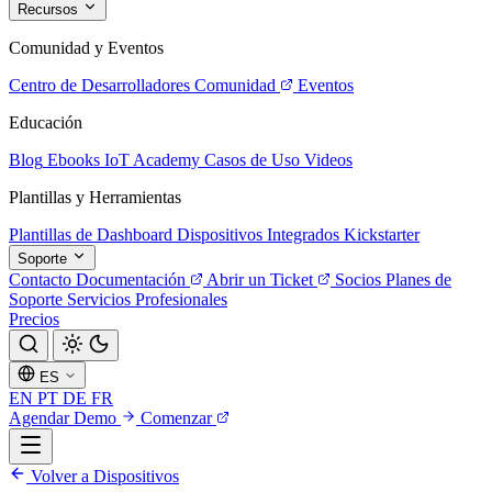
Recursos
Comunidad y Eventos
Centro de Desarrolladores
Comunidad
Eventos
Educación
Blog
Ebooks
IoT Academy
Casos de Uso
Videos
Plantillas y Herramientas
Plantillas de Dashboard
Dispositivos Integrados
Kickstarter
Soporte
Contacto
Documentación
Abrir un Ticket
Socios
Planes de
Soporte
Servicios Profesionales
Precios
ES
EN
PT
DE
FR
Agendar Demo
Comenzar
Volver a Dispositivos