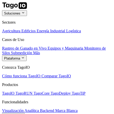
Soluciones
Sectores
Agricultura
Edificios
Energía
Industrial
Logística
Casos de Uso
Rastreo de Ganado en Vivo
Equipos y Maquinaria
Monitoreo de
Silos
Submedición
Más
Plataforma
Conozca TagoIO
Cómo funciona TagoIO
Comparar TagoIO
Productos
TagoIO
TagoRUN
TagoCore
TagoDeploy
TagoTiP
Funcionalidades
Visualización
Analítica
Backend
Marca Blanca