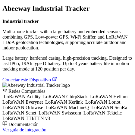
Abeeway Industrial Tracker
Industrial tracker
Multi-mode tracker with a large battery and embedded sensors
combining GPS, Low-power GPS, Wi-Fi Sniffer, and LoRaWAN
TDoA geolocation technologies, supporting accurate outdoor and
indoor geolocation.
Large battery, hardened casing, high-precision tracking. Designed to
last IP65, 19Ah type D battery. Up to 3 years battery life in motion
tracking mode at 120 position per day.
Conectar este Dispositivo
Redes Compatibles
LoRaWAN Actility
LoRaWAN ChirpStack
LoRaWAN Helium
LoRaWAN Everynet
LoRaWAN Kerlink
LoRaWAN Loriot
LoRaWAN Orbiwise
LoRaWAN MachineQ
LoRaWAN SenRa
LoRaWAN Senet
LoRaWAN Swisscom
LoRaWAN Tektelic
LoRaWAN TTI/TTN v3
Documentación
Ver guía de integración