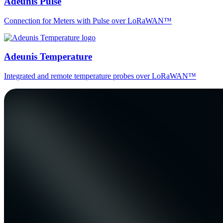
Adeunis Pulse
Connection for Meters with Pulse over LoRaWAN™
Adeunis Temperature
Integrated and remote temperature probes over LoRaWAN™