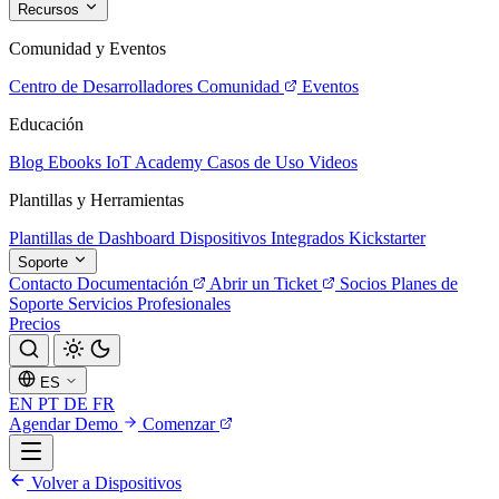
Recursos
Comunidad y Eventos
Centro de Desarrolladores
Comunidad
Eventos
Educación
Blog
Ebooks
IoT Academy
Casos de Uso
Videos
Plantillas y Herramientas
Plantillas de Dashboard
Dispositivos Integrados
Kickstarter
Soporte
Contacto
Documentación
Abrir un Ticket
Socios
Planes de
Soporte
Servicios Profesionales
Precios
ES
EN
PT
DE
FR
Agendar Demo
Comenzar
Volver a Dispositivos