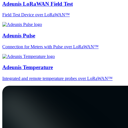
Adeunis LoRaWAN Field Test
Field Test Device over LoRaWAN™
Adeunis Pulse
Connection for Meters with Pulse over LoRaWAN™
Adeunis Temperature
Integrated and remote temperature probes over LoRaWAN™