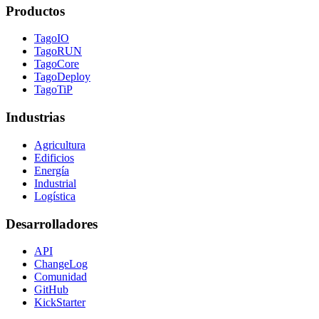
Productos
TagoIO
TagoRUN
TagoCore
TagoDeploy
TagoTiP
Industrias
Agricultura
Edificios
Energía
Industrial
Logística
Desarrolladores
API
ChangeLog
Comunidad
GitHub
KickStarter