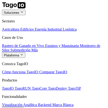
Soluciones
Sectores
Agricultura
Edificios
Energía
Industrial
Logística
Casos de Uso
Rastreo de Ganado en Vivo
Equipos y Maquinaria
Monitoreo de
Silos
Submedición
Más
Plataforma
Conozca TagoIO
Cómo funciona TagoIO
Comparar TagoIO
Productos
TagoIO
TagoRUN
TagoCore
TagoDeploy
TagoTiP
Funcionalidades
Visualización
Analítica
Backend
Marca Blanca