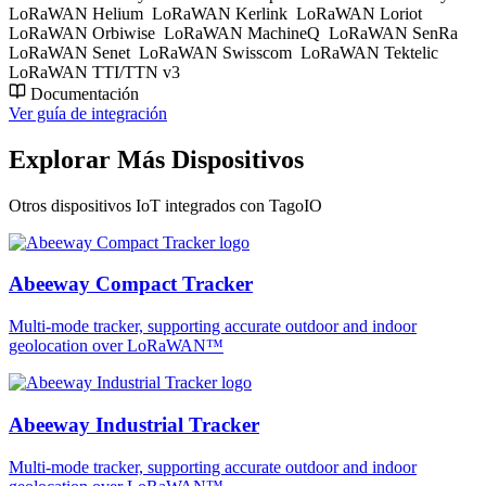
LoRaWAN Helium
LoRaWAN Kerlink
LoRaWAN Loriot
LoRaWAN Orbiwise
LoRaWAN MachineQ
LoRaWAN SenRa
LoRaWAN Senet
LoRaWAN Swisscom
LoRaWAN Tektelic
LoRaWAN TTI/TTN v3
Documentación
Ver guía de integración
Explorar Más Dispositivos
Otros dispositivos IoT integrados con TagoIO
Abeeway Compact Tracker
Multi-mode tracker, supporting accurate outdoor and indoor
geolocation over LoRaWAN™
Abeeway Industrial Tracker
Multi-mode tracker, supporting accurate outdoor and indoor