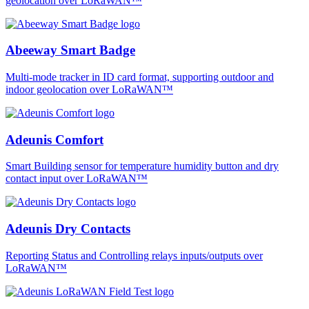
geolocation over LoRaWAN™
Abeeway Smart Badge
Multi-mode tracker in ID card format, supporting outdoor and
indoor geolocation over LoRaWAN™
Adeunis Comfort
Smart Building sensor for temperature humidity button and dry
contact input over LoRaWAN™
Adeunis Dry Contacts
Reporting Status and Controlling relays inputs/outputs over
LoRaWAN™