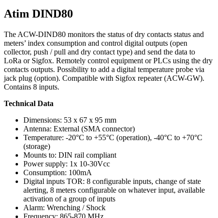
Atim DIND80
The ACW-DIND80 monitors the status of dry contacts status and
meters’ index consumption and control digital outputs (open
collector, push / pull and dry contact type) and send the data to
LoRa or Sigfox. Remotely control equipment or PLCs using the dry
contacts outputs. Possibility to add a digital temperature probe via
jack plug (option). Compatible with Sigfox repeater (ACW-GW).
Contains 8 inputs.
Technical Data
Dimensions: 53 x 67 x 95 mm
Antenna: External (SMA connector)
Temperature: -20°C to +55°C (operation), -40°C to +70°C
(storage)
Mounts to: DIN rail compliant
Power supply: 1x 10-30Vcc
Consumption: 100mA
Digital inputs TOR: 8 configurable inputs, change of state
alerting, 8 meters configurable on whatever input, available
activation of a group of inputs
Alarm: Wrenching / Shock
Frequency: 865-870 MHz