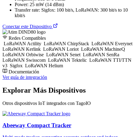
Power: 25 mW (14 dBm)
Transfer rate: Sigfox: 100 bit/s, LoRaWAN: 300 bit/s to 10
kbit/s
Conectar este Dispositivo
Redes Compatibles
LoRaWAN Actility
LoRaWAN ChirpStack
LoRaWAN Everynet
LoRaWAN Kerlink
LoRaWAN Loriot
LoRaWAN MachineQ
LoRaWAN Orbiwise
LoRaWAN Senet
LoRaWAN SenRa
LoRaWAN Swisscom
LoRaWAN Tektelic
LoRaWAN TTI/TTN
v3
Sigfox
LoRaWAN Helium
Documentación
Ver guía de integración
Explorar Más Dispositivos
Otros dispositivos IoT integrados con TagoIO
Abeeway Compact Tracker