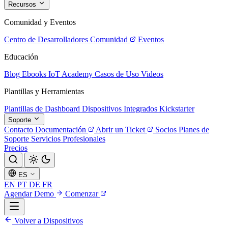
Recursos
Comunidad y Eventos
Centro de Desarrolladores
Comunidad
Eventos
Educación
Blog
Ebooks
IoT Academy
Casos de Uso
Videos
Plantillas y Herramientas
Plantillas de Dashboard
Dispositivos Integrados
Kickstarter
Soporte
Contacto
Documentación
Abrir un Ticket
Socios
Planes de
Soporte
Servicios Profesionales
Precios
ES
EN
PT
DE
FR
Agendar Demo
Comenzar
Volver a Dispositivos