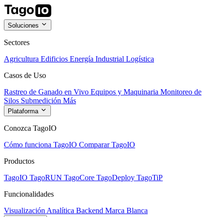
Soluciones
Sectores
Agricultura
Edificios
Energía
Industrial
Logística
Casos de Uso
Rastreo de Ganado en Vivo
Equipos y Maquinaria
Monitoreo de
Silos
Submedición
Más
Plataforma
Conozca TagoIO
Cómo funciona TagoIO
Comparar TagoIO
Productos
TagoIO
TagoRUN
TagoCore
TagoDeploy
TagoTiP
Funcionalidades
Visualización
Analítica
Backend
Marca Blanca