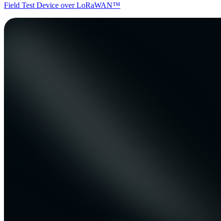
Field Test Device over LoRaWAN™