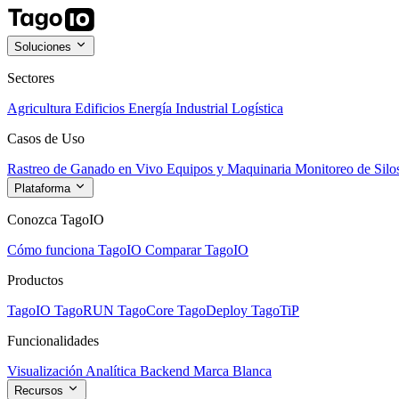
Soluciones
Sectores
Agricultura
Edificios
Energía
Industrial
Logística
Casos de Uso
Rastreo de Ganado en Vivo
Equipos y Maquinaria
Monitoreo de Silo
Plataforma
Conozca TagoIO
Cómo funciona TagoIO
Comparar TagoIO
Productos
TagoIO
TagoRUN
TagoCore
TagoDeploy
TagoTiP
Funcionalidades
Visualización
Analítica
Backend
Marca Blanca
Recursos