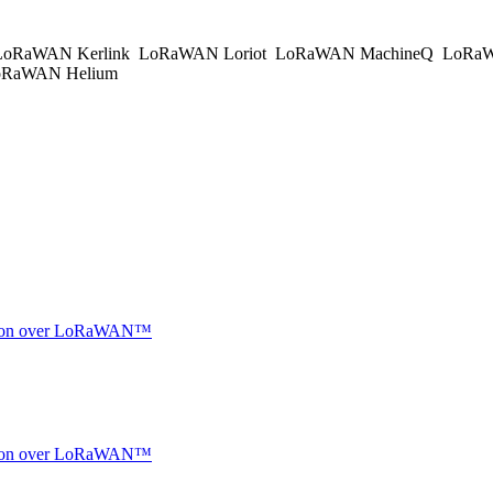
oRaWAN Kerlink
LoRaWAN Loriot
LoRaWAN MachineQ
LoRaW
RaWAN Helium
ocation over LoRaWAN™
ocation over LoRaWAN™