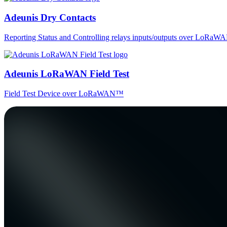
Adeunis Dry Contacts
Reporting Status and Controlling relays inputs/outputs over LoRa
Adeunis LoRaWAN Field Test
Field Test Device over LoRaWAN™