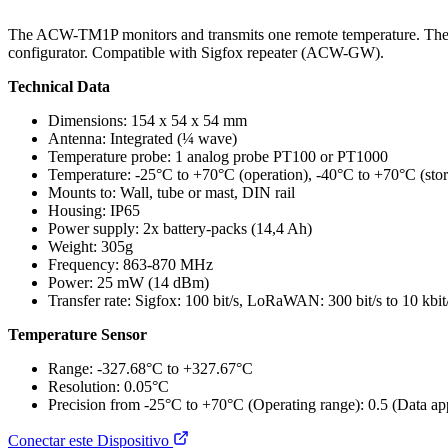
The ACW-TM1P monitors and transmits one remote temperature. The se
configurator. Compatible with Sigfox repeater (ACW-GW).
Technical Data
Dimensions: 154 x 54 x 54 mm
Antenna: Integrated (¼ wave)
Temperature probe: 1 analog probe PT100 or PT1000
Temperature: -25°C to +70°C (operation), -40°C to +70°C (sto
Mounts to: Wall, tube or mast, DIN rail
Housing: IP65
Power supply: 2x battery-packs (14,4 Ah)
Weight: 305g
Frequency: 863-870 MHz
Power: 25 mW (14 dBm)
Transfer rate: Sigfox: 100 bit/s, LoRaWAN: 300 bit/s to 10 kbit
Temperature Sensor
Range: -327.68°C to +327.67°C
Resolution: 0.05°C
Precision from -25°C to +70°C (Operating range): 0.5 (Data app
Conectar este Dispositivo