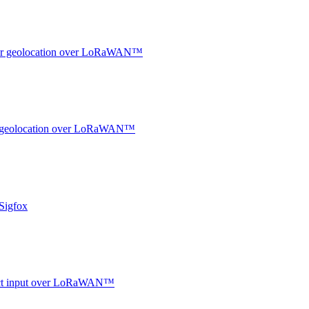
ndoor geolocation over LoRaWAN™
oor geolocation over LoRaWAN™
Sigfox
ntact input over LoRaWAN™