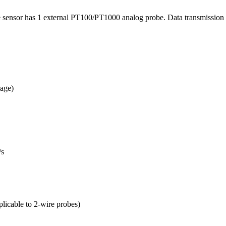
nsor has 1 external PT100/PT1000 analog probe. Data transmission at
rage)
/s
licable to 2-wire probes)