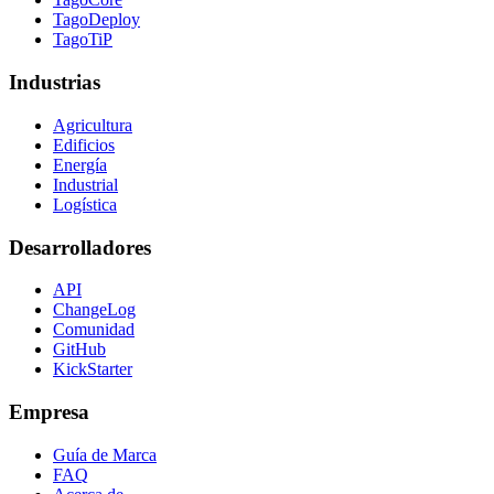
TagoDeploy
TagoTiP
Industrias
Agricultura
Edificios
Energía
Industrial
Logística
Desarrolladores
API
ChangeLog
Comunidad
GitHub
KickStarter
Empresa
Guía de Marca
FAQ