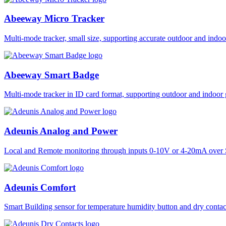
Abeeway Micro Tracker
Multi-mode tracker, small size, supporting accurate outdoor and i
Abeeway Smart Badge
Multi-mode tracker in ID card format, supporting outdoor and ind
Adeunis Analog and Power
Local and Remote monitoring through inputs 0-10V or 4-20mA over 
Adeunis Comfort
Smart Building sensor for temperature humidity button and dry co