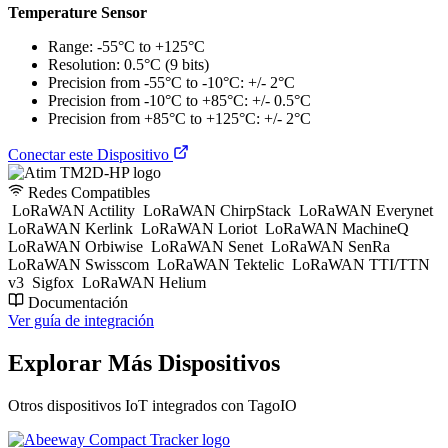
Temperature Sensor
Range: -55°C to +125°C
Resolution: 0.5°C (9 bits)
Precision from -55°C to -10°C: +/- 2°C
Precision from -10°C to +85°C: +/- 0.5°C
Precision from +85°C to +125°C: +/- 2°C
Conectar este Dispositivo
Redes Compatibles
LoRaWAN Actility
LoRaWAN ChirpStack
LoRaWAN Everynet
LoRaWAN Kerlink
LoRaWAN Loriot
LoRaWAN MachineQ
LoRaWAN Orbiwise
LoRaWAN Senet
LoRaWAN SenRa
LoRaWAN Swisscom
LoRaWAN Tektelic
LoRaWAN TTI/TTN
v3
Sigfox
LoRaWAN Helium
Documentación
Ver guía de integración
Explorar Más Dispositivos
Otros dispositivos IoT integrados con TagoIO