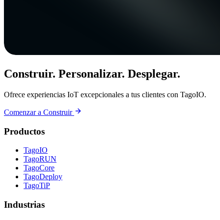
Construir. Personalizar. Desplegar.
Ofrece experiencias IoT excepcionales a tus clientes con TagoIO.
Comenzar a Construir
Productos
TagoIO
TagoRUN
TagoCore
TagoDeploy
TagoTiP
Industrias