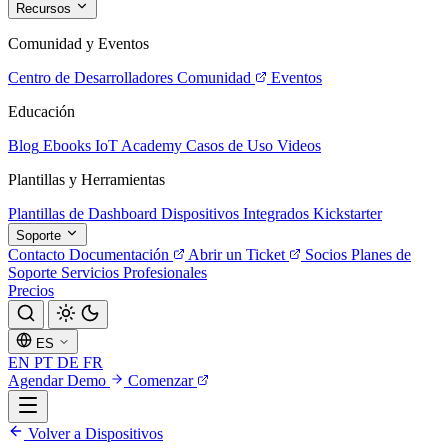
Recursos
Comunidad y Eventos
Centro de Desarrolladores
Comunidad
Eventos
Educación
Blog
Ebooks
IoT Academy
Casos de Uso
Videos
Plantillas y Herramientas
Plantillas de Dashboard
Dispositivos Integrados
Kickstarter
Soporte
Contacto
Documentación
Abrir un Ticket
Socios
Planes de
Soporte
Servicios Profesionales
Precios
ES
EN
PT
DE
FR
Agendar Demo
Comenzar
Volver a Dispositivos