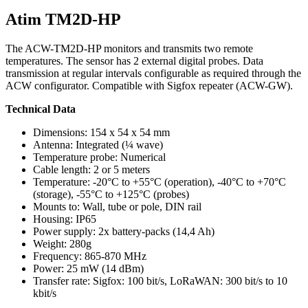
Atim TM2D-HP
The ACW-TM2D-HP monitors and transmits two remote
temperatures. The sensor has 2 external digital probes. Data
transmission at regular intervals configurable as required through the
ACW configurator. Compatible with Sigfox repeater (ACW-GW).
Technical Data
Dimensions: 154 x 54 x 54 mm
Antenna: Integrated (¼ wave)
Temperature probe: Numerical
Cable length: 2 or 5 meters
Temperature: -20°C to +55°C (operation), -40°C to +70°C
(storage), -55°C to +125°C (probes)
Mounts to: Wall, tube or pole, DIN rail
Housing: IP65
Power supply: 2x battery-packs (14,4 Ah)
Weight: 280g
Frequency: 865-870 MHz
Power: 25 mW (14 dBm)
Transfer rate: Sigfox: 100 bit/s, LoRaWAN: 300 bit/s to 10
kbit/s