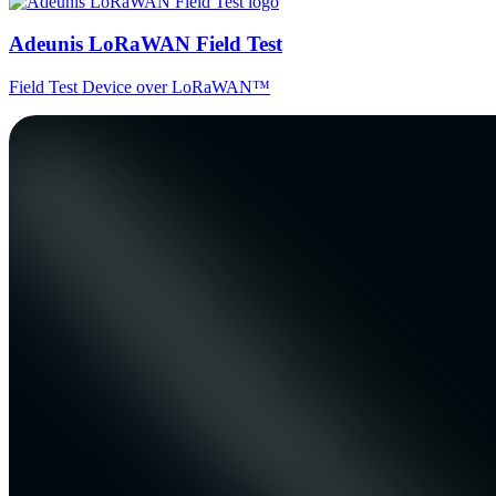
Adeunis LoRaWAN Field Test
Field Test Device over LoRaWAN™