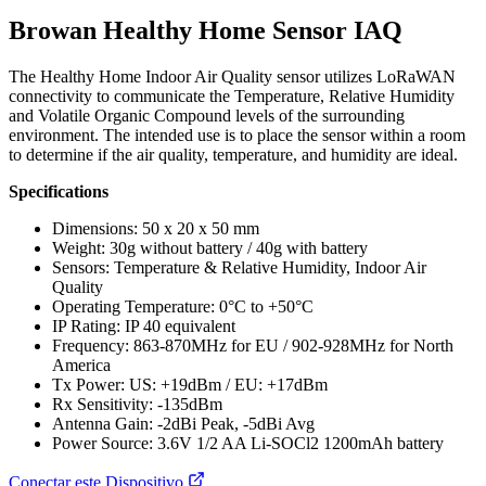
Browan Healthy Home Sensor IAQ
The Healthy Home Indoor Air Quality sensor utilizes LoRaWAN
connectivity to communicate the Temperature, Relative Humidity
and Volatile Organic Compound levels of the surrounding
environment. The intended use is to place the sensor within a room
to determine if the air quality, temperature, and humidity are ideal.
Specifications
Dimensions: 50 x 20 x 50 mm
Weight: 30g without battery / 40g with battery
Sensors: Temperature & Relative Humidity, Indoor Air
Quality
Operating Temperature: 0°C to +50°C
IP Rating: IP 40 equivalent
Frequency: 863-870MHz for EU / 902-928MHz for North
America
Tx Power: US: +19dBm / EU: +17dBm
Rx Sensitivity: -135dBm
Antenna Gain: -2dBi Peak, -5dBi Avg
Power Source: 3.6V 1/2 AA Li-SOCl2 1200mAh battery
Conectar este Dispositivo