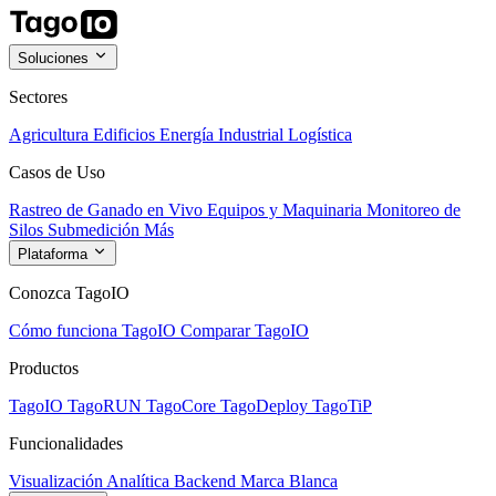
Soluciones
Sectores
Agricultura
Edificios
Energía
Industrial
Logística
Casos de Uso
Rastreo de Ganado en Vivo
Equipos y Maquinaria
Monitoreo de
Silos
Submedición
Más
Plataforma
Conozca TagoIO
Cómo funciona TagoIO
Comparar TagoIO
Productos
TagoIO
TagoRUN
TagoCore
TagoDeploy
TagoTiP
Funcionalidades
Visualización
Analítica
Backend
Marca Blanca