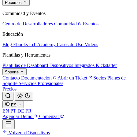
Recursos
Comunidad y Eventos
Centro de Desarrolladores
Comunidad
Eventos
Educación
Blog
Ebooks
IoT Academy
Casos de Uso
Videos
Plantillas y Herramientas
Plantillas de Dashboard
Dispositivos Integrados
Kickstarter
Soporte
Contacto
Documentación
Abrir un Ticket
Socios
Planes de
Soporte
Servicios Profesionales
Precios
ES
EN
PT
DE
FR
Agendar Demo
Comenzar
Volver a Dispositivos