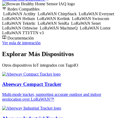
Redes Compatibles
LoRaWAN Actility
LoRaWAN ChirpStack
LoRaWAN Everynet
LoRaWAN Helium
LoRaWAN Kerlink
LoRaWAN Swisscom
LoRaWAN Tektelic
LoRaWAN SenRa
LoRaWAN Senet
LoRaWAN Orbiwise
LoRaWAN MachineQ
LoRaWAN Loriot
LoRaWAN TTI/TTN v3
Documentación
Ver guía de integración
Explorar Más Dispositivos
Otros dispositivos IoT integrados con TagoIO
Abeeway Compact Tracker
Multi-mode tracker, supporting accurate outdoor and indoor
geolocation over LoRaWAN™