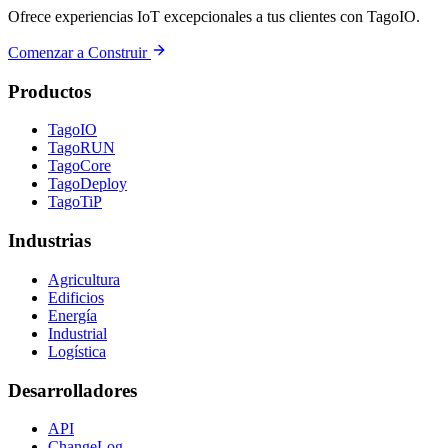
Ofrece experiencias IoT excepcionales a tus clientes con TagoIO.
Comenzar a Construir
Productos
TagoIO
TagoRUN
TagoCore
TagoDeploy
TagoTiP
Industrias
Agricultura
Edificios
Energía
Industrial
Logística
Desarrolladores
API
ChangeLog