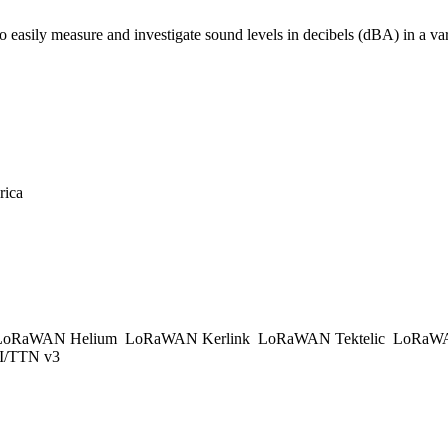
asily measure and investigate sound levels in decibels (dBA) in a var
rica
oRaWAN Helium
LoRaWAN Kerlink
LoRaWAN Tektelic
LoRaWA
/TTN v3