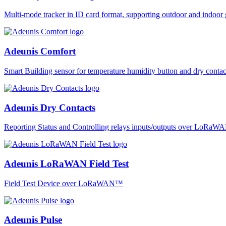
Multi-mode tracker in ID card format, supporting outdoor and ind
Adeunis Comfort
Smart Building sensor for temperature humidity button and dry co
Adeunis Dry Contacts
Reporting Status and Controlling relays inputs/outputs over LoRa
Adeunis LoRaWAN Field Test
Field Test Device over LoRaWAN™
Adeunis Pulse