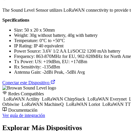
The Sound Level Sensor utilizes LoRaWAN connectivity to provide to e
Specifications
Size: 50 x 20 x 50mm
Weight: 30g without battery, 40g with battery
Temperature: 0°C to +50°C
IP Rating: IP 40 equivalent
Power Source: 3.6V 1/2 AA Li/SOCl2 1200 mAh battery
Frequency: 863-870MHz for EU, 902-928MHz for North Ame
Tx Power: US: +19dBm, EU: +17dBm
Rx Sensitivity: -135dBm
Antenna Gain: -2dBi Peak, -5dBi Avg
Conectar este Dispositivo
Redes Compatibles
LoRaWAN Actility
LoRaWAN ChirpStack
LoRaWAN Everynet
L
Orbiwise
LoRaWAN MachineQ
LoRaWAN Loriot
LoRaWAN TTI
Documentación
Ver guía de integración
Explorar Más Dispositivos