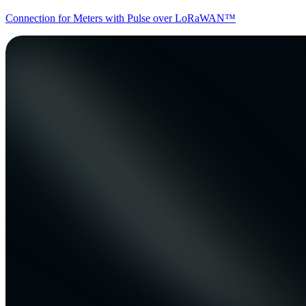
Connection for Meters with Pulse over LoRaWAN™