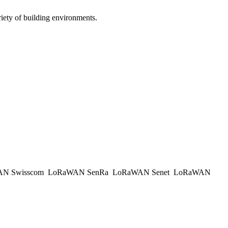
iety of building environments.
N Swisscom
LoRaWAN SenRa
LoRaWAN Senet
LoRaWAN