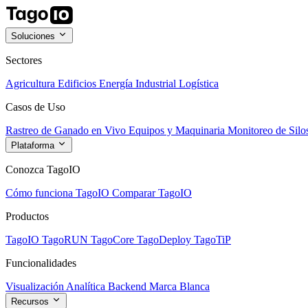
Soluciones
Sectores
Agricultura
Edificios
Energía
Industrial
Logística
Casos de Uso
Rastreo de Ganado en Vivo
Equipos y Maquinaria
Monitoreo de Silo
Plataforma
Conozca TagoIO
Cómo funciona TagoIO
Comparar TagoIO
Productos
TagoIO
TagoRUN
TagoCore
TagoDeploy
TagoTiP
Funcionalidades
Visualización
Analítica
Backend
Marca Blanca
Recursos