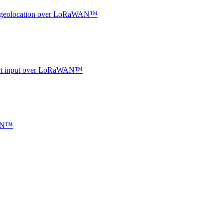
oor geolocation over LoRaWAN™
ntact input over LoRaWAN™
WAN™