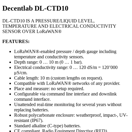
Decentlab DL-CTD10
DL-CTD10 IS A PRESSURE/LIQUID LEVEL,
TEMPERATURE AND ELECTRICAL CONDUCTIVITY
SENSOR OVER LoRaWAN®
FEATURES:
LoRaWAN®-enabled pressure / depth gauge including
temperature and conductivity sensors.
Depth range: 0 … 10 m (0 … 1 bar).
Electrical conductivity range: 0 … 120 dS/m = 120’000
μS/cm.
Cable length: 10 m (custom lengths on request).
Compatible with LoRaWAN® networks of any provider.
Place and measure: no setup required.
Configurable via command line interface and downlink
command interface.
Unattended real-time monitoring for several years without
replacing batteries.
Robust polycarbonate enclosure: weatherproof, impact-, UV-
resistant (IP67).
Standard alkaline (C-type) batteries.
CE compliant, Radio Equipment Directive (RED)