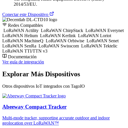
2014/53/EU.
Conectar este Dispositivo
Redes Compatibles
LoRaWAN Actility
LoRaWAN ChirpStack
LoRaWAN Everynet
LoRaWAN Helium
LoRaWAN Kerlink
LoRaWAN Loriot
LoRaWAN MachineQ
LoRaWAN Orbiwise
LoRaWAN Senet
LoRaWAN SenRa
LoRaWAN Swisscom
LoRaWAN Tektelic
LoRaWAN TTI/TTN v3
Documentación
Ver guía de integración
Explorar Más Dispositivos
Otros dispositivos IoT integrados con TagoIO
Abeeway Compact Tracker
Multi-mode tracker, supporting accurate outdoor and indoor
geolocation over LoRaWAN™