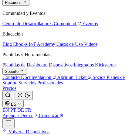
Recursos
Comunidad y Eventos
Centro de Desarrolladores
Comunidad
Eventos
Educación
Blog
Ebooks
IoT Academy
Casos de Uso
Videos
Plantillas y Herramientas
Plantillas de Dashboard
Dispositivos Integrados
Kickstarter
Soporte
Contacto
Documentación
Abrir un Ticket
Socios
Planes de
Soporte
Servicios Profesionales
Precios
ES
EN
PT
DE
FR
Agendar Demo
Comenzar
Volver a Dispositivos