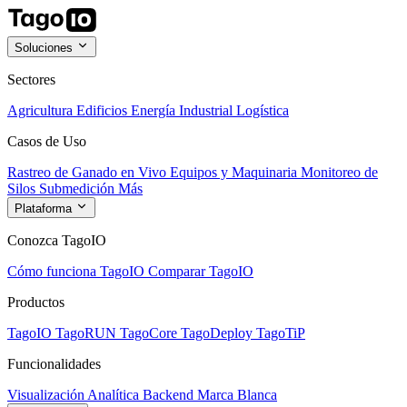
Soluciones
Sectores
Agricultura
Edificios
Energía
Industrial
Logística
Casos de Uso
Rastreo de Ganado en Vivo
Equipos y Maquinaria
Monitoreo de
Silos
Submedición
Más
Plataforma
Conozca TagoIO
Cómo funciona TagoIO
Comparar TagoIO
Productos
TagoIO
TagoRUN
TagoCore
TagoDeploy
TagoTiP
Funcionalidades
Visualización
Analítica
Backend
Marca Blanca