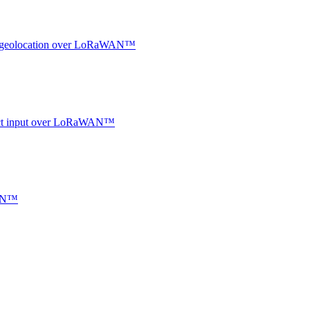
oor geolocation over LoRaWAN™
ntact input over LoRaWAN™
WAN™