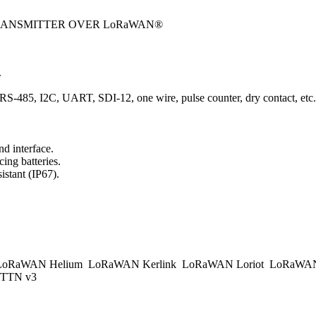
 TRANSMITTER OVER LoRaWAN®
.
t, RS-485, I2C, UART, SDI-12, one wire, pulse counter, dry contact, etc.
d interface.
ing batteries.
istant (IP67).
.
oRaWAN Helium
LoRaWAN Kerlink
LoRaWAN Loriot
LoRaWAN
TTN v3