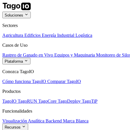
Soluciones
Sectores
Agricultura
Edificios
Energía
Industrial
Logística
Casos de Uso
Rastreo de Ganado en Vivo
Equipos y Maquinaria
Monitoreo de Silo
Plataforma
Conozca TagoIO
Cómo funciona TagoIO
Comparar TagoIO
Productos
TagoIO
TagoRUN
TagoCore
TagoDeploy
TagoTiP
Funcionalidades
Visualización
Analítica
Backend
Marca Blanca
Recursos