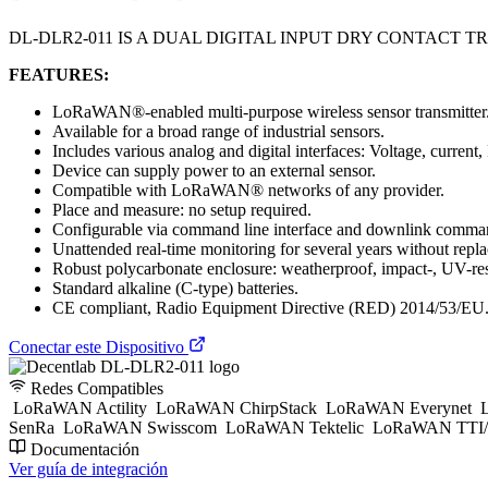
DL-DLR2-011 IS A DUAL DIGITAL INPUT DRY CONTACT
FEATURES:
LoRaWAN®-enabled multi-purpose wireless sensor transmitter
Available for a broad range of industrial sensors.
Includes various analog and digital interfaces: Voltage, curren
Device can supply power to an external sensor.
Compatible with LoRaWAN® networks of any provider.
Place and measure: no setup required.
Configurable via command line interface and downlink comman
Unattended real-time monitoring for several years without replac
Robust polycarbonate enclosure: weatherproof, impact-, UV-res
Standard alkaline (C-type) batteries.
CE compliant, Radio Equipment Directive (RED) 2014/53/EU
Conectar este Dispositivo
Redes Compatibles
LoRaWAN Actility
LoRaWAN ChirpStack
LoRaWAN Everynet
L
SenRa
LoRaWAN Swisscom
LoRaWAN Tektelic
LoRaWAN TTI/
Documentación
Ver guía de integración