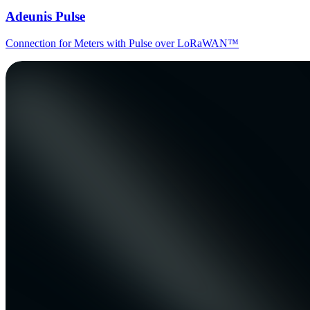
Adeunis Pulse
Connection for Meters with Pulse over LoRaWAN™