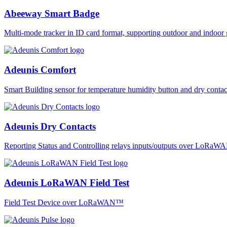
Abeeway Smart Badge
Multi-mode tracker in ID card format, supporting outdoor and ind
Adeunis Comfort
Smart Building sensor for temperature humidity button and dry co
Adeunis Dry Contacts
Reporting Status and Controlling relays inputs/outputs over LoRa
Adeunis LoRaWAN Field Test
Field Test Device over LoRaWAN™