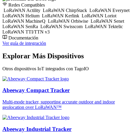
Redes Compatibles
LoRaWAN Actility
LoRaWAN ChirpStack
LoRaWAN Everynet
LoRaWAN Helium
LoRaWAN Kerlink
LoRaWAN Loriot
LoRaWAN MachineQ
LoRaWAN Orbiwise
LoRaWAN Senet
LoRaWAN SenRa
LoRaWAN Swisscom
LoRaWAN Tektelic
LoRaWAN TTI/TTN v3
Documentación
Ver guía de integración
Explorar Más Dispositivos
Otros dispositivos IoT integrados con TagoIO
Abeeway Compact Tracker
Multi-mode tracker, supporting accurate outdoor and indoor
geolocation over LoRaWAN™
Abeeway Industrial Tracker