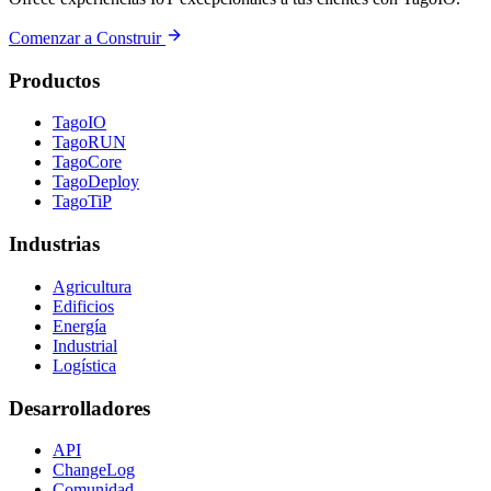
Comenzar a Construir
Productos
TagoIO
TagoRUN
TagoCore
TagoDeploy
TagoTiP
Industrias
Agricultura
Edificios
Energía
Industrial
Logística
Desarrolladores
API
ChangeLog
Comunidad