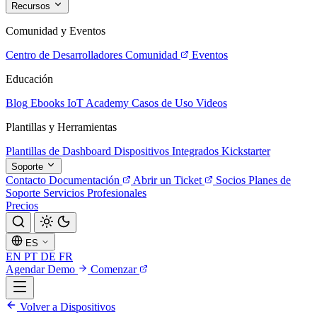
Recursos
Comunidad y Eventos
Centro de Desarrolladores
Comunidad
Eventos
Educación
Blog
Ebooks
IoT Academy
Casos de Uso
Videos
Plantillas y Herramientas
Plantillas de Dashboard
Dispositivos Integrados
Kickstarter
Soporte
Contacto
Documentación
Abrir un Ticket
Socios
Planes de
Soporte
Servicios Profesionales
Precios
ES
EN
PT
DE
FR
Agendar Demo
Comenzar
Volver a Dispositivos