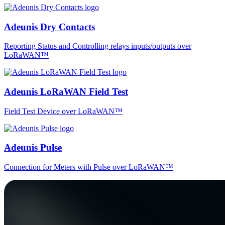
Adeunis Dry Contacts
Reporting Status and Controlling relays inputs/outputs over
LoRaWAN™
Adeunis LoRaWAN Field Test
Field Test Device over LoRaWAN™
Adeunis Pulse
Connection for Meters with Pulse over LoRaWAN™