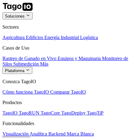
Soluciones
Sectores
Agricultura
Edificios
Energía
Industrial
Logística
Casos de Uso
Rastreo de Ganado en Vivo
Equipos y Maquinaria
Monitoreo de
Silos
Submedición
Más
Plataforma
Conozca TagoIO
Cómo funciona TagoIO
Comparar TagoIO
Productos
TagoIO
TagoRUN
TagoCore
TagoDeploy
TagoTiP
Funcionalidades
Visualización
Analítica
Backend
Marca Blanca