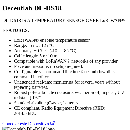
Decentlab DL-DS18
DL-DS18 IS A TEMPERATURE SENSOR OVER LoRaWAN®
FEATURES:
LoRaWAN®-enabled temperature sensor.
Range: -55 … 125 °C.
Accuracy: ±0.5 °C (-10 … 85 °C).
Cable length: 5 or 10 m.
Compatible with LoRaWAN® networks of any provider.
Place and measure: no setup required.
Configurable via command line interface and downlink
command interface.
Unattended real-time monitoring for several years without
replacing batteries.
Robust polycarbonate enclosure: weatherproof, impact-, UV-
resistant (IP67).
Standard alkaline (C-type) batteries.
CE compliant, Radio Equipment Directive (RED)
2014/53/EU.
Conectar este Dispositivo