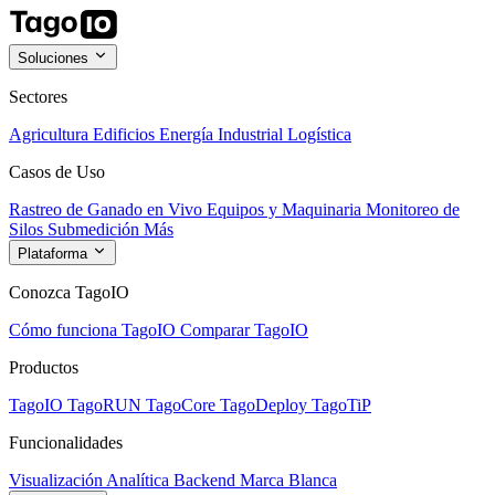
Soluciones
Sectores
Agricultura
Edificios
Energía
Industrial
Logística
Casos de Uso
Rastreo de Ganado en Vivo
Equipos y Maquinaria
Monitoreo de
Silos
Submedición
Más
Plataforma
Conozca TagoIO
Cómo funciona TagoIO
Comparar TagoIO
Productos
TagoIO
TagoRUN
TagoCore
TagoDeploy
TagoTiP
Funcionalidades
Visualización
Analítica
Backend
Marca Blanca