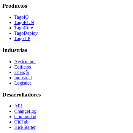
Productos
TagoIO
TagoRUN
TagoCore
TagoDeploy
TagoTiP
Industrias
Agricultura
Edificios
Energía
Industrial
Logística
Desarrolladores
API
ChangeLog
Comunidad
GitHub
KickStarter