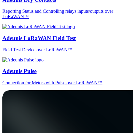
Reporting Status and Controlling relays inputs/outputs over
LoRaWAN™
Adeunis LoRaWAN Field Test
Field Test Device over LoRaWAN™
Adeunis Pulse
Connection for Meters with Pulse over LoRaWAN™