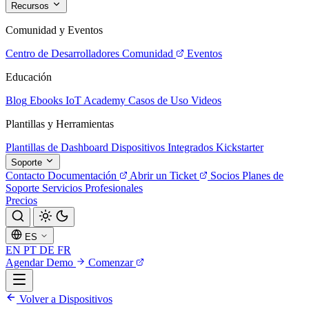
Recursos
Comunidad y Eventos
Centro de Desarrolladores
Comunidad
Eventos
Educación
Blog
Ebooks
IoT Academy
Casos de Uso
Videos
Plantillas y Herramientas
Plantillas de Dashboard
Dispositivos Integrados
Kickstarter
Soporte
Contacto
Documentación
Abrir un Ticket
Socios
Planes de
Soporte
Servicios Profesionales
Precios
ES
EN
PT
DE
FR
Agendar Demo
Comenzar
Volver a Dispositivos