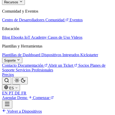
Recursos
Comunidad y Eventos
Centro de Desarrolladores
Comunidad
Eventos
Educación
Blog
Ebooks
IoT Academy
Casos de Uso
Videos
Plantillas y Herramientas
Plantillas de Dashboard
Dispositivos Integrados
Kickstarter
Soporte
Contacto
Documentación
Abrir un Ticket
Socios
Planes de
Soporte
Servicios Profesionales
Precios
ES
EN
PT
DE
FR
Agendar Demo
Comenzar
Volver a Dispositivos