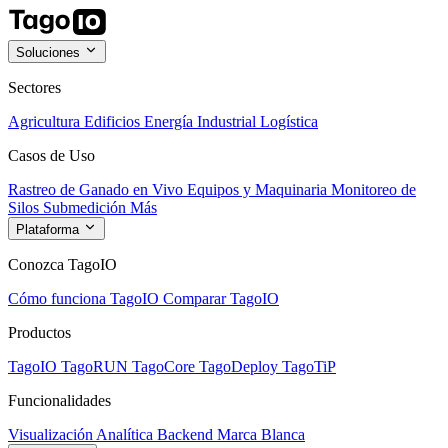
Soluciones
Sectores
Agricultura
Edificios
Energía
Industrial
Logística
Casos de Uso
Rastreo de Ganado en Vivo
Equipos y Maquinaria
Monitoreo de
Silos
Submedición
Más
Plataforma
Conozca TagoIO
Cómo funciona TagoIO
Comparar TagoIO
Productos
TagoIO
TagoRUN
TagoCore
TagoDeploy
TagoTiP
Funcionalidades
Visualización
Analítica
Backend
Marca Blanca