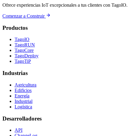
Ofrece experiencias IoT excepcionales a tus clientes con TagoIO.
Comenzar a Construir
Productos
TagoIO
TagoRUN
TagoCore
TagoDeploy
TagoTiP
Industrias
Agricultura
Edificios
Energía
Industrial
Logística
Desarrolladores
API
ChangeLog