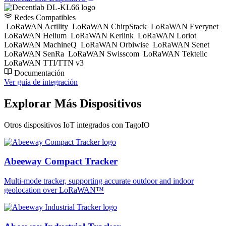
Redes Compatibles
LoRaWAN Actility
LoRaWAN ChirpStack
LoRaWAN Everynet
LoRaWAN Helium
LoRaWAN Kerlink
LoRaWAN Loriot
LoRaWAN MachineQ
LoRaWAN Orbiwise
LoRaWAN Senet
LoRaWAN SenRa
LoRaWAN Swisscom
LoRaWAN Tektelic
LoRaWAN TTI/TTN v3
Documentación
Ver guía de integración
Explorar Más Dispositivos
Otros dispositivos IoT integrados con TagoIO
Abeeway Compact Tracker
Multi-mode tracker, supporting accurate outdoor and indoor
geolocation over LoRaWAN™