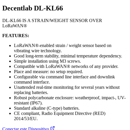
Decentlab DL-KL66
DL-KL66 IS A STRAIN/WEIGHT SENSOR OVER
LoRaWAN®
FEATURES:
LoRaWAN®-enabled strain / weight sensor based on
vibrating wire technology.
Good long-term stability, minimal temperature dependency.
Simple installation using M3 screws.
Compatible with LoRaWAN® networks of any provider.
Place and measure: no setup required.
Configurable via command line interface and downlink
command interface.
Unattended real-time monitoring for several years without
replacing batteries.
Robust polycarbonate enclosure: weatherproof, impact-, UV-
resistant (IP67).
Standard alkaline (C-type) batteries.
CE compliant, Radio Equipment Directive (RED)
2014/53/EU.
Conectar este Dispositivo