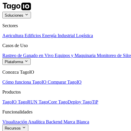
Soluciones
Sectores
Agricultura
Edificios
Energía
Industrial
Logística
Casos de Uso
Rastreo de Ganado en Vivo
Equipos y Maquinaria
Monitoreo de Silo
Plataforma
Conozca TagoIO
Cómo funciona TagoIO
Comparar TagoIO
Productos
TagoIO
TagoRUN
TagoCore
TagoDeploy
TagoTiP
Funcionalidades
Visualización
Analítica
Backend
Marca Blanca
Recursos