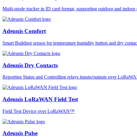
Multi-mode tracker in ID card format, supporting outdoor and ind
Adeunis Comfort
Smart Building sensor for temperature humidity button and dry co
Adeunis Dry Contacts
Reporting Status and Controlling relays inputs/outputs over LoRa
Adeunis LoRaWAN Field Test
Field Test Device over LoRaWAN™
Adeunis Pulse