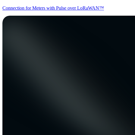
Connection for Meters with Pulse over LoRaWAN™