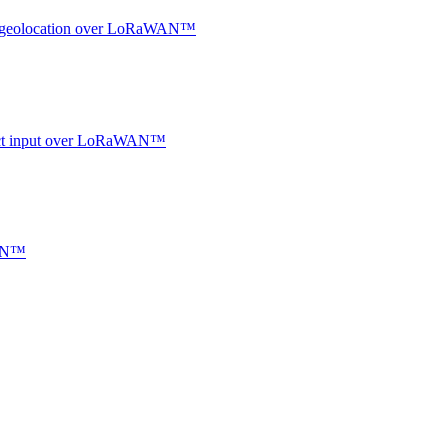
oor geolocation over LoRaWAN™
ntact input over LoRaWAN™
WAN™