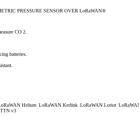
OMETRIC PRESSURE SENSOR OVER LoRaWAN®
 measure CO 2.
ing batteries.
istant.
.
oRaWAN Helium
LoRaWAN Kerlink
LoRaWAN Loriot
LoRaWAN
TTN v3