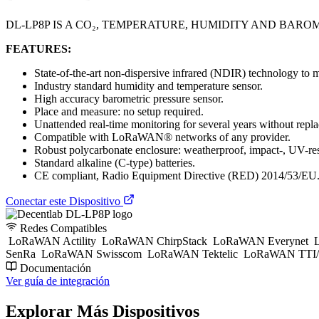
DL-LP8P IS A CO₂, TEMPERATURE, HUMIDITY AND BAR
FEATURES:
State-of-the-art non-dispersive infrared (NDIR) technology to
Industry standard humidity and temperature sensor.
High accuracy barometric pressure sensor.
Place and measure: no setup required.
Unattended real-time monitoring for several years without replac
Compatible with LoRaWAN® networks of any provider.
Robust polycarbonate enclosure: weatherproof, impact-, UV-res
Standard alkaline (C-type) batteries.
CE compliant, Radio Equipment Directive (RED) 2014/53/EU
Conectar este Dispositivo
Redes Compatibles
LoRaWAN Actility
LoRaWAN ChirpStack
LoRaWAN Everynet
L
SenRa
LoRaWAN Swisscom
LoRaWAN Tektelic
LoRaWAN TTI/
Documentación
Ver guía de integración
Explorar Más Dispositivos