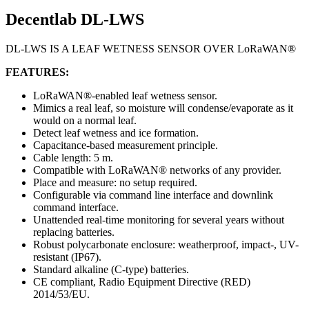
Decentlab DL-LWS
DL-LWS IS A LEAF WETNESS SENSOR OVER LoRaWAN®
FEATURES:
LoRaWAN®-enabled leaf wetness sensor.
Mimics a real leaf, so moisture will condense/evaporate as it
would on a normal leaf.
Detect leaf wetness and ice formation.
Capacitance-based measurement principle.
Cable length: 5 m.
Compatible with LoRaWAN® networks of any provider.
Place and measure: no setup required.
Configurable via command line interface and downlink
command interface.
Unattended real-time monitoring for several years without
replacing batteries.
Robust polycarbonate enclosure: weatherproof, impact-, UV-
resistant (IP67).
Standard alkaline (C-type) batteries.
CE compliant, Radio Equipment Directive (RED)
2014/53/EU.