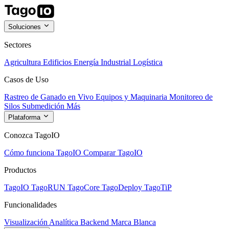
Soluciones
Sectores
Agricultura
Edificios
Energía
Industrial
Logística
Casos de Uso
Rastreo de Ganado en Vivo
Equipos y Maquinaria
Monitoreo de
Silos
Submedición
Más
Plataforma
Conozca TagoIO
Cómo funciona TagoIO
Comparar TagoIO
Productos
TagoIO
TagoRUN
TagoCore
TagoDeploy
TagoTiP
Funcionalidades
Visualización
Analítica
Backend
Marca Blanca