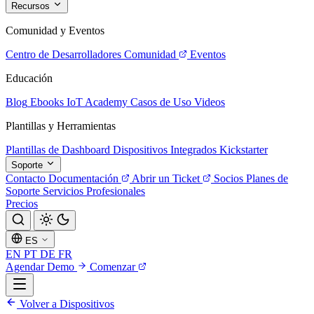
Recursos
Comunidad y Eventos
Centro de Desarrolladores
Comunidad
Eventos
Educación
Blog
Ebooks
IoT Academy
Casos de Uso
Videos
Plantillas y Herramientas
Plantillas de Dashboard
Dispositivos Integrados
Kickstarter
Soporte
Contacto
Documentación
Abrir un Ticket
Socios
Planes de
Soporte
Servicios Profesionales
Precios
ES
EN
PT
DE
FR
Agendar Demo
Comenzar
Volver a Dispositivos