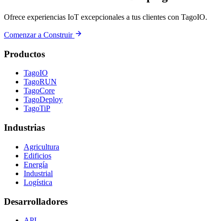
Ofrece experiencias IoT excepcionales a tus clientes con TagoIO.
Comenzar a Construir
Productos
TagoIO
TagoRUN
TagoCore
TagoDeploy
TagoTiP
Industrias
Agricultura
Edificios
Energía
Industrial
Logística
Desarrolladores
API