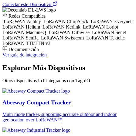
Conectar este Dispositivo
Redes Compatibles
LoRaWAN Actility
LoRaWAN ChirpStack
LoRaWAN Everynet
LoRaWAN Helium
LoRaWAN Kerlink
LoRaWAN Loriot
LoRaWAN MachineQ
LoRaWAN Orbiwise
LoRaWAN Senet
LoRaWAN SenRa
LoRaWAN Swisscom
LoRaWAN Tektelic
LoRaWAN TTI/TTN v3
Documentación
Ver guía de integración
Explorar Más Dispositivos
Otros dispositivos IoT integrados con TagoIO
Abeeway Compact Tracker
Multi-mode tracker, supporting accurate outdoor and indoor
geolocation over LoRaWAN™