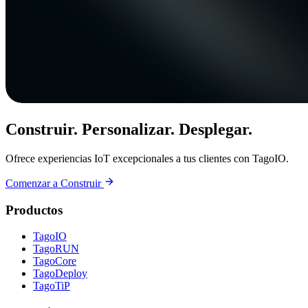
Construir. Personalizar. Desplegar.
Ofrece experiencias IoT excepcionales a tus clientes con TagoIO.
Comenzar a Construir
Productos
TagoIO
TagoRUN
TagoCore
TagoDeploy
TagoTiP