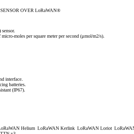
N SENSOR OVER LoRaWAN®
 sensor.
f micro-moles per square meter per second (μmol/m2/s).
d interface.
ing batteries.
istant (IP67).
.
oRaWAN Helium
LoRaWAN Kerlink
LoRaWAN Loriot
LoRaWAN
TTN v3