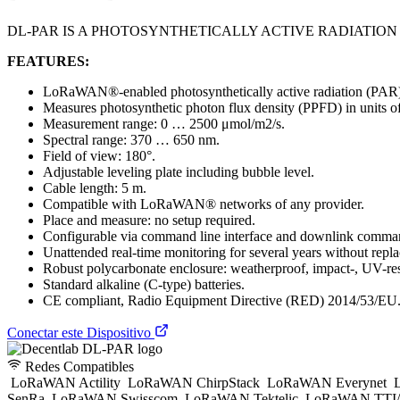
DL-PAR IS A PHOTOSYNTHETICALLY ACTIVE RADIATIO
FEATURES:
LoRaWAN®-enabled photosynthetically active radiation (PAR)
Measures photosynthetic photon flux density (PPFD) in units o
Measurement range: 0 … 2500 μmol/m2/s.
Spectral range: 370 … 650 nm.
Field of view: 180°.
Adjustable leveling plate including bubble level.
Cable length: 5 m.
Compatible with LoRaWAN® networks of any provider.
Place and measure: no setup required.
Configurable via command line interface and downlink comman
Unattended real-time monitoring for several years without replac
Robust polycarbonate enclosure: weatherproof, impact-, UV-res
Standard alkaline (C-type) batteries.
CE compliant, Radio Equipment Directive (RED) 2014/53/EU
Conectar este Dispositivo
Redes Compatibles
LoRaWAN Actility
LoRaWAN ChirpStack
LoRaWAN Everynet
L
SenRa
LoRaWAN Swisscom
LoRaWAN Tektelic
LoRaWAN TTI/