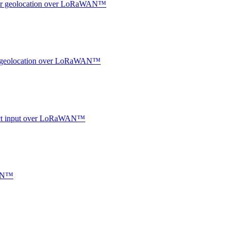
ndoor geolocation over LoRaWAN™
oor geolocation over LoRaWAN™
ntact input over LoRaWAN™
WAN™