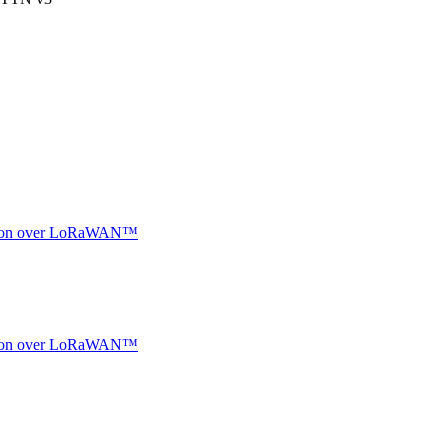
ocation over LoRaWAN™
ocation over LoRaWAN™