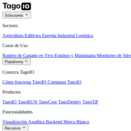
Soluciones
Sectores
Agricultura
Edificios
Energía
Industrial
Logística
Casos de Uso
Rastreo de Ganado en Vivo
Equipos y Maquinaria
Monitoreo de Silo
Plataforma
Conozca TagoIO
Cómo funciona TagoIO
Comparar TagoIO
Productos
TagoIO
TagoRUN
TagoCore
TagoDeploy
TagoTiP
Funcionalidades
Visualización
Analítica
Backend
Marca Blanca
Recursos