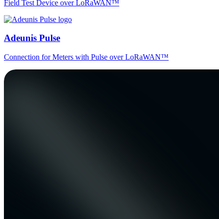
Field Test Device over LoRaWAN™
Adeunis Pulse
Connection for Meters with Pulse over LoRaWAN™