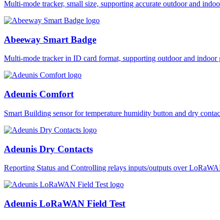
Multi-mode tracker, small size, supporting accurate outdoor and i
Abeeway Smart Badge
Multi-mode tracker in ID card format, supporting outdoor and ind
Adeunis Comfort
Smart Building sensor for temperature humidity button and dry co
Adeunis Dry Contacts
Reporting Status and Controlling relays inputs/outputs over LoRa
Adeunis LoRaWAN Field Test