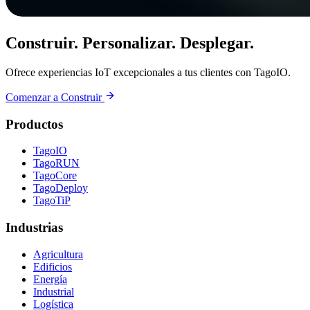
Construir. Personalizar. Desplegar.
Ofrece experiencias IoT excepcionales a tus clientes con TagoIO.
Comenzar a Construir
Productos
TagoIO
TagoRUN
TagoCore
TagoDeploy
TagoTiP
Industrias
Agricultura
Edificios
Energía
Industrial
Logística