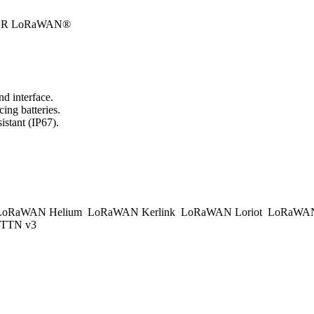
ER LoRaWAN®
d interface.
ing batteries.
istant (IP67).
.
oRaWAN Helium
LoRaWAN Kerlink
LoRaWAN Loriot
LoRaWAN
TTN v3