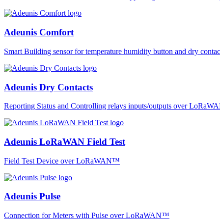
Adeunis Comfort
Smart Building sensor for temperature humidity button and dry co
Adeunis Dry Contacts
Reporting Status and Controlling relays inputs/outputs over LoRa
Adeunis LoRaWAN Field Test
Field Test Device over LoRaWAN™
Adeunis Pulse
Connection for Meters with Pulse over LoRaWAN™