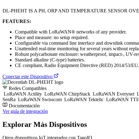
DL-PHEHT IS A PH, ORP AND TEMPERATURE SENSOR OV
FEATURES:
Compatible with LoRaWAN® networks of any provider.
Place and measure: no setup required.
Configurable via command line interface and downlink comman
Unattended real-time monitoring for several years without replac
Robust polycarbonate enclosure: weatherproof, impact-, UV-res
Standard alkaline (C-type) batteries.
CE compliant, Radio Equipment Directive (RED) 2014/53/EU
Conectar este Dispositivo
Redes Compatibles
LoRaWAN Actility
LoRaWAN ChirpStack
LoRaWAN Everynet
L
SenRa
LoRaWAN Swisscom
LoRaWAN Tektelic
LoRaWAN TTI/
Documentación
Ver guía de integración
Explorar Más Dispositivos
Otros dispositivos IoT integrados con TagoIO