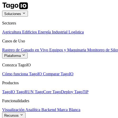
Soluciones
Sectores
Agricultura
Edificios
Energía
Industrial
Logística
Casos de Uso
Rastreo de Ganado en Vivo
Equipos y Maquinaria
Monitoreo de Silo
Plataforma
Conozca TagoIO
Cómo funciona TagoIO
Comparar TagoIO
Productos
TagoIO
TagoRUN
TagoCore
TagoDeploy
TagoTiP
Funcionalidades
Visualización
Analítica
Backend
Marca Blanca
Recursos