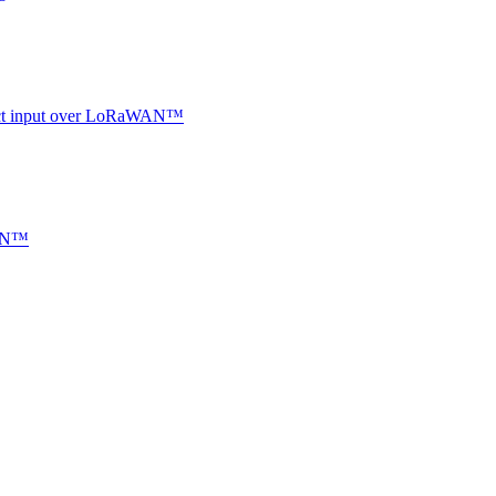
ntact input over LoRaWAN™
WAN™