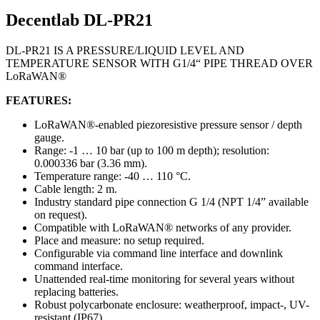
Decentlab DL-PR21
DL-PR21 IS A PRESSURE/LIQUID LEVEL AND
TEMPERATURE SENSOR WITH G1/4“ PIPE THREAD OVER
LoRaWAN®
FEATURES:
LoRaWAN®-enabled piezoresistive pressure sensor / depth
gauge.
Range: -1 … 10 bar (up to 100 m depth); resolution:
0.000336 bar (3.36 mm).
Temperature range: -40 … 110 °C.
Cable length: 2 m.
Industry standard pipe connection G 1/4 (NPT 1/4” available
on request).
Compatible with LoRaWAN® networks of any provider.
Place and measure: no setup required.
Configurable via command line interface and downlink
command interface.
Unattended real-time monitoring for several years without
replacing batteries.
Robust polycarbonate enclosure: weatherproof, impact-, UV-
resistant (IP67).