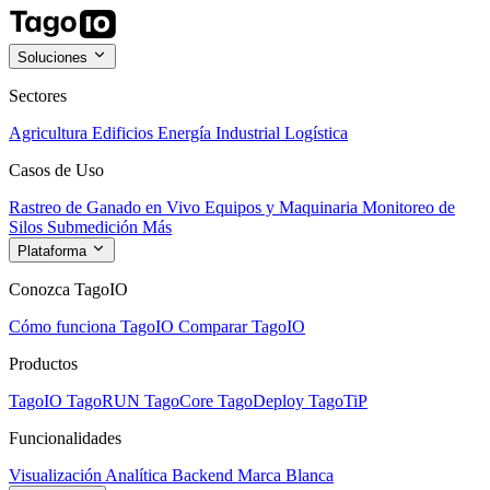
Soluciones
Sectores
Agricultura
Edificios
Energía
Industrial
Logística
Casos de Uso
Rastreo de Ganado en Vivo
Equipos y Maquinaria
Monitoreo de
Silos
Submedición
Más
Plataforma
Conozca TagoIO
Cómo funciona TagoIO
Comparar TagoIO
Productos
TagoIO
TagoRUN
TagoCore
TagoDeploy
TagoTiP
Funcionalidades
Visualización
Analítica
Backend
Marca Blanca