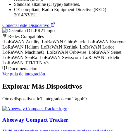
Standard alkaline (C-type) batteries.
CE compliant, Radio Equipment Directive (RED)
2014/53/EU.
Conectar este Dispositivo
Redes Compatibles
LoRaWAN Actility
LoRaWAN ChirpStack
LoRaWAN Everynet
LoRaWAN Helium
LoRaWAN Kerlink
LoRaWAN Loriot
LoRaWAN MachineQ
LoRaWAN Orbiwise
LoRaWAN Senet
LoRaWAN SenRa
LoRaWAN Swisscom
LoRaWAN Tektelic
LoRaWAN TTI/TTN v3
Documentación
Ver guía de integración
Explorar Más Dispositivos
Otros dispositivos IoT integrados con TagoIO
Abeeway Compact Tracker