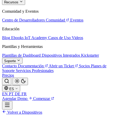
Recursos
Comunidad y Eventos
Centro de Desarrolladores
Comunidad
Eventos
Educación
Blog
Ebooks
IoT Academy
Casos de Uso
Videos
Plantillas y Herramientas
Plantillas de Dashboard
Dispositivos Integrados
Kickstarter
Soporte
Contacto
Documentación
Abrir un Ticket
Socios
Planes de
Soporte
Servicios Profesionales
Precios
ES
EN
PT
DE
FR
Agendar Demo
Comenzar
Volver a Dispositivos