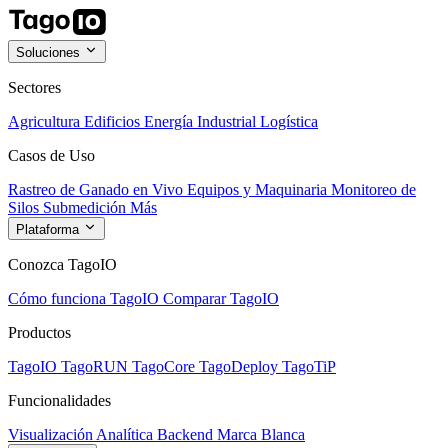
Soluciones
Sectores
Agricultura
Edificios
Energía
Industrial
Logística
Casos de Uso
Rastreo de Ganado en Vivo
Equipos y Maquinaria
Monitoreo de
Silos
Submedición
Más
Plataforma
Conozca TagoIO
Cómo funciona TagoIO
Comparar TagoIO
Productos
TagoIO
TagoRUN
TagoCore
TagoDeploy
TagoTiP
Funcionalidades
Visualización
Analítica
Backend
Marca Blanca