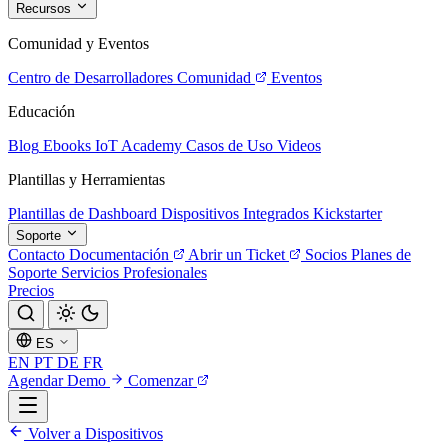
Recursos
Comunidad y Eventos
Centro de Desarrolladores
Comunidad
Eventos
Educación
Blog
Ebooks
IoT Academy
Casos de Uso
Videos
Plantillas y Herramientas
Plantillas de Dashboard
Dispositivos Integrados
Kickstarter
Soporte
Contacto
Documentación
Abrir un Ticket
Socios
Planes de
Soporte
Servicios Profesionales
Precios
ES
EN
PT
DE
FR
Agendar Demo
Comenzar
Volver a Dispositivos