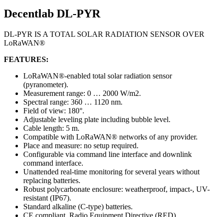
Decentlab DL-PYR
DL-PYR IS A TOTAL SOLAR RADIATION SENSOR OVER
LoRaWAN®
FEATURES:
LoRaWAN®-enabled total solar radiation sensor
(pyranometer).
Measurement range: 0 … 2000 W/m2.
Spectral range: 360 … 1120 nm.
Field of view: 180°.
Adjustable leveling plate including bubble level.
Cable length: 5 m.
Compatible with LoRaWAN® networks of any provider.
Place and measure: no setup required.
Configurable via command line interface and downlink
command interface.
Unattended real-time monitoring for several years without
replacing batteries.
Robust polycarbonate enclosure: weatherproof, impact-, UV-
resistant (IP67).
Standard alkaline (C-type) batteries.
CE compliant, Radio Equipment Directive (RED)