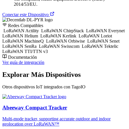
2014/53/EU.
Conectar este Dispositivo
Redes Compatibles
LoRaWAN Actility
LoRaWAN ChirpStack
LoRaWAN Everynet
LoRaWAN Helium
LoRaWAN Kerlink
LoRaWAN Loriot
LoRaWAN MachineQ
LoRaWAN Orbiwise
LoRaWAN Senet
LoRaWAN SenRa
LoRaWAN Swisscom
LoRaWAN Tektelic
LoRaWAN TTI/TTN v3
Documentación
Ver guía de integración
Explorar Más Dispositivos
Otros dispositivos IoT integrados con TagoIO
Abeeway Compact Tracker
Multi-mode tracker, supporting accurate outdoor and indoor
geolocation over LoRaWAN™