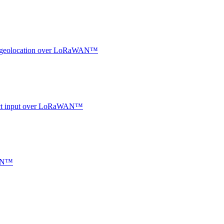
oor geolocation over LoRaWAN™
ntact input over LoRaWAN™
WAN™