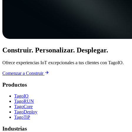
Construir. Personalizar. Desplegar.
Ofrece experiencias IoT excepcionales a tus clientes con TagoIO.
Comenzar a Construir
Productos
TagoIO
TagoRUN
TagoCore
TagoDeploy
TagoTiP
Industrias