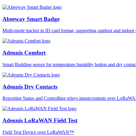
Abeeway Smart Badge
Multi-mode tracker in ID card format, supporting outdoor and ind
Adeunis Comfort
Smart Building sensor for temperature humidity button and dry co
Adeunis Dry Contacts
Reporting Status and Controlling relays inputs/outputs over LoRa
Adeunis LoRaWAN Field Test
Field Test Device over LoRaWAN™