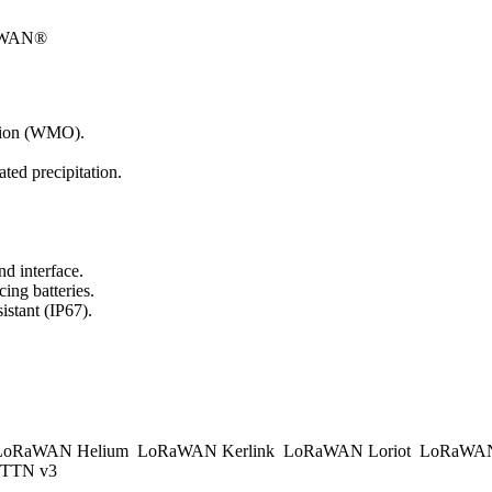
aWAN®
ation (WMO).
ated precipitation.
d interface.
ing batteries.
istant (IP67).
.
oRaWAN Helium
LoRaWAN Kerlink
LoRaWAN Loriot
LoRaWAN
TTN v3