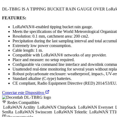
DL-TBRG IS A TIPPING BUCKET RAIN GAUGE OVER LoR
FEATURES:
LoRaWAN®-enabled tipping bucket rain gauge.
Meets the specifications of the World Meteorological Organiz
Resolution: 0.1 mm, catchment area: 200 cm2.
Precipitation during the last sampling interval and total accumul
Extremely low power consumption.
Cable length: 1 m.
Compatible with LoRaWAN® networks of any provider.
Place and measure: no setup required.
Configurable via command line interface and downlink comman
Unattended real-time monitoring for several years without replac
Robust polycarbonate enclosure: weatherproof, impact-, UV-res
Standard alkaline (C-type) batteries.
CE compliant, Radio Equipment Directive (RED) 2014/53/EU
Conectar este Dispositivo
Redes Compatibles
LoRaWAN Actility
LoRaWAN ChirpStack
LoRaWAN Everynet
L
SenRa
LoRaWAN Swisscom
LoRaWAN Tektelic
LoRaWAN TTI/