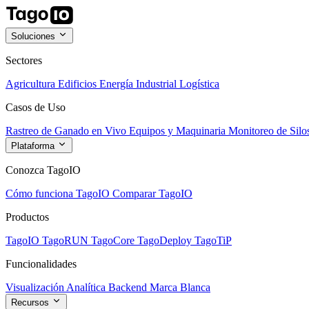
Soluciones
Sectores
Agricultura
Edificios
Energía
Industrial
Logística
Casos de Uso
Rastreo de Ganado en Vivo
Equipos y Maquinaria
Monitoreo de Silo
Plataforma
Conozca TagoIO
Cómo funciona TagoIO
Comparar TagoIO
Productos
TagoIO
TagoRUN
TagoCore
TagoDeploy
TagoTiP
Funcionalidades
Visualización
Analítica
Backend
Marca Blanca
Recursos