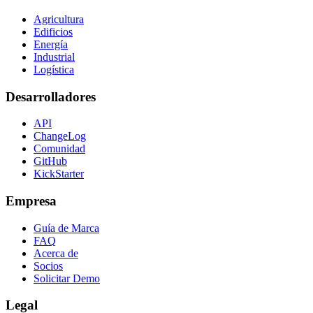
Agricultura
Edificios
Energía
Industrial
Logística
Desarrolladores
API
ChangeLog
Comunidad
GitHub
KickStarter
Empresa
Guía de Marca
FAQ
Acerca de
Socios
Solicitar Demo
Legal