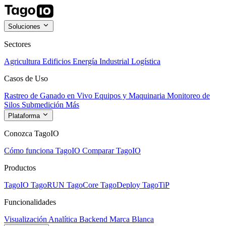
Soluciones
Sectores
Agricultura
Edificios
Energía
Industrial
Logística
Casos de Uso
Rastreo de Ganado en Vivo
Equipos y Maquinaria
Monitoreo de
Silos
Submedición
Más
Plataforma
Conozca TagoIO
Cómo funciona TagoIO
Comparar TagoIO
Productos
TagoIO
TagoRUN
TagoCore
TagoDeploy
TagoTiP
Funcionalidades
Visualización
Analítica
Backend
Marca Blanca