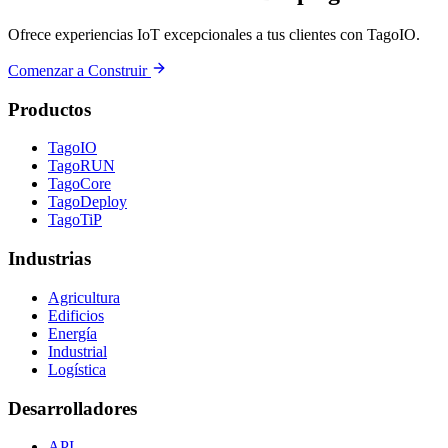
Ofrece experiencias IoT excepcionales a tus clientes con TagoIO.
Comenzar a Construir
Productos
TagoIO
TagoRUN
TagoCore
TagoDeploy
TagoTiP
Industrias
Agricultura
Edificios
Energía
Industrial
Logística
Desarrolladores
API