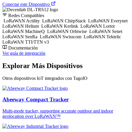
Conectar este Dispositivo
Redes Compatibles
LoRaWAN Actility
LoRaWAN ChirpStack
LoRaWAN Everynet
LoRaWAN Helium
LoRaWAN Kerlink
LoRaWAN Loriot
LoRaWAN MachineQ
LoRaWAN Orbiwise
LoRaWAN Senet
LoRaWAN SenRa
LoRaWAN Swisscom
LoRaWAN Tektelic
LoRaWAN TTI/TTN v3
Documentación
Ver guía de integración
Explorar Más Dispositivos
Otros dispositivos IoT integrados con TagoIO
Abeeway Compact Tracker
Multi-mode tracker, supporting accurate outdoor and indoor
geolocation over LoRaWAN™