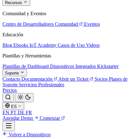
Recursos
Comunidad y Eventos
Centro de Desarrolladores
Comunidad
Eventos
Educación
Blog
Ebooks
IoT Academy
Casos de Uso
Videos
Plantillas y Herramientas
Plantillas de Dashboard
Dispositivos Integrados
Kickstarter
Soporte
Contacto
Documentación
Abrir un Ticket
Socios
Planes de
Soporte
Servicios Profesionales
Precios
ES
EN
PT
DE
FR
Agendar Demo
Comenzar
Volver a Dispositivos