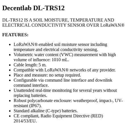
Decentlab DL-TRS12
DL-TRS12 IS A SOIL MOISTURE, TEMPERATURE AND
ELECTRICAL CONDUCTIVITY SENSOR OVER LoRaWAN®
FEATURES:
LoRaWAN®-enabled soil moisture sensor including
temperature and electrical conductivity sensing.
Volumetric water content (VWC) measurement with high
volume of influence: 1010 mL.
Cable length: 5 m.
Compatible with LoRaWAN® networks of any provider.
Place and measure: no setup required.
Configurable via command line interface and downlink
command interface.
Unattended real-time monitoring for several years without
replacing batteries.
Robust polycarbonate enclosure: weatherproof, impact-, UV-
resistant (IP67).
Standard alkaline (C-type) batteries.
CE compliant, Radio Equipment Directive (RED)
2014/53/EU.