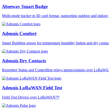
Abeeway Smart Badge
Multi-mode tracker in ID card format, supporting outdoor and ind
Adeunis Comfort
Smart Building sensor for temperature humidity button and dry co
Adeunis Dry Contacts
Reporting Status and Controlling relays inputs/outputs over LoRa
Adeunis LoRaWAN Field Test
Field Test Device over LoRaWAN™