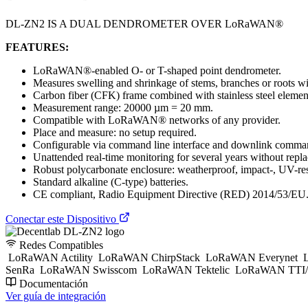
DL-ZN2 IS A DUAL DENDROMETER OVER LoRaWAN®
FEATURES:
LoRaWAN®-enabled O- or T-shaped point dendrometer.
Measures swelling and shrinkage of stems, branches or roots wi
Carbon fiber (CFK) frame combined with stainless steel elements
Measurement range: 20000 µm = 20 mm.
Compatible with LoRaWAN® networks of any provider.
Place and measure: no setup required.
Configurable via command line interface and downlink comman
Unattended real-time monitoring for several years without replac
Robust polycarbonate enclosure: weatherproof, impact-, UV-res
Standard alkaline (C-type) batteries.
CE compliant, Radio Equipment Directive (RED) 2014/53/EU
Conectar este Dispositivo
Redes Compatibles
LoRaWAN Actility
LoRaWAN ChirpStack
LoRaWAN Everynet
L
SenRa
LoRaWAN Swisscom
LoRaWAN Tektelic
LoRaWAN TTI/
Documentación
Ver guía de integración