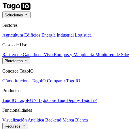
Soluciones
Sectores
Agricultura
Edificios
Energía
Industrial
Logística
Casos de Uso
Rastreo de Ganado en Vivo
Equipos y Maquinaria
Monitoreo de Silo
Plataforma
Conozca TagoIO
Cómo funciona TagoIO
Comparar TagoIO
Productos
TagoIO
TagoRUN
TagoCore
TagoDeploy
TagoTiP
Funcionalidades
Visualización
Analítica
Backend
Marca Blanca
Recursos