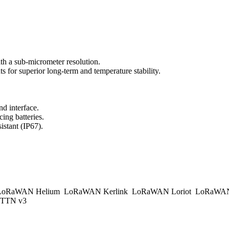
th a sub-micrometer resolution.
 for superior long-term and temperature stability.
d interface.
ing batteries.
istant (IP67).
.
oRaWAN Helium
LoRaWAN Kerlink
LoRaWAN Loriot
LoRaWAN
TTN v3