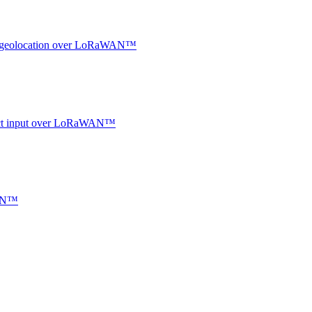
oor geolocation over LoRaWAN™
ntact input over LoRaWAN™
WAN™