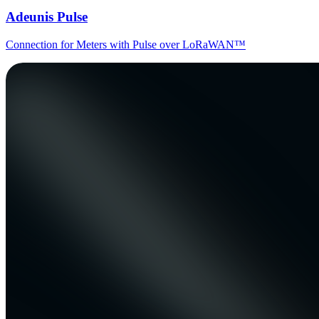
Adeunis Pulse
Connection for Meters with Pulse over LoRaWAN™