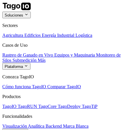
Soluciones
Sectores
Agricultura
Edificios
Energía
Industrial
Logística
Casos de Uso
Rastreo de Ganado en Vivo
Equipos y Maquinaria
Monitoreo de
Silos
Submedición
Más
Plataforma
Conozca TagoIO
Cómo funciona TagoIO
Comparar TagoIO
Productos
TagoIO
TagoRUN
TagoCore
TagoDeploy
TagoTiP
Funcionalidades
Visualización
Analítica
Backend
Marca Blanca