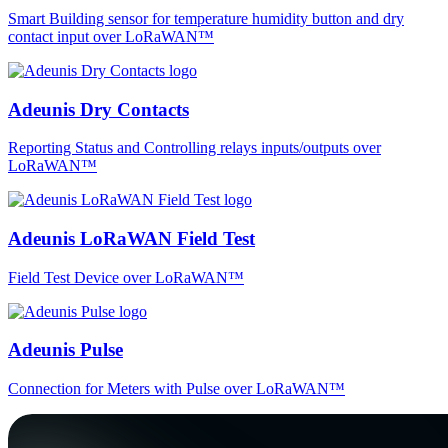
Smart Building sensor for temperature humidity button and dry
contact input over LoRaWAN™
Adeunis Dry Contacts
Reporting Status and Controlling relays inputs/outputs over
LoRaWAN™
Adeunis LoRaWAN Field Test
Field Test Device over LoRaWAN™
Adeunis Pulse
Connection for Meters with Pulse over LoRaWAN™