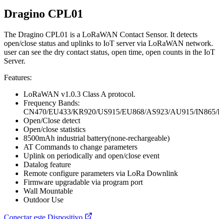
Dragino CPL01
The Dragino CPL01 is a LoRaWAN Contact Sensor. It detects
open/close status and uplinks to IoT server via LoRaWAN network.
user can see the dry contact status, open time, open counts in the IoT
Server.
Features:
LoRaWAN v1.0.3 Class A protocol.
Frequency Bands:
CN470/EU433/KR920/US915/EU868/AS923/AU915/IN865
Open/Close detect
Open/close statistics
8500mAh industrial battery(none-rechargeable)
AT Commands to change parameters
Uplink on periodically and open/close event
Datalog feature
Remote configure parameters via LoRa Downlink
Firmware upgradable via program port
Wall Mountable
Outdoor Use
Conectar este Dispositivo