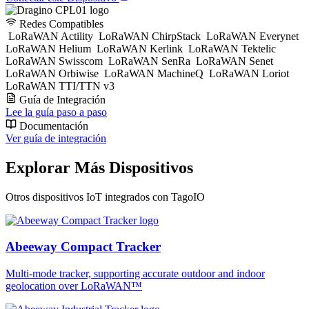
Redes Compatibles
LoRaWAN Actility
LoRaWAN ChirpStack
LoRaWAN Everynet
LoRaWAN Helium
LoRaWAN Kerlink
LoRaWAN Tektelic
LoRaWAN Swisscom
LoRaWAN SenRa
LoRaWAN Senet
LoRaWAN Orbiwise
LoRaWAN MachineQ
LoRaWAN Loriot
LoRaWAN TTI/TTN v3
Guía de Integración
Lee la guía paso a paso
Documentación
Ver guía de integración
Explorar Más Dispositivos
Otros dispositivos IoT integrados con TagoIO
Abeeway Compact Tracker
Multi-mode tracker, supporting accurate outdoor and indoor
geolocation over LoRaWAN™