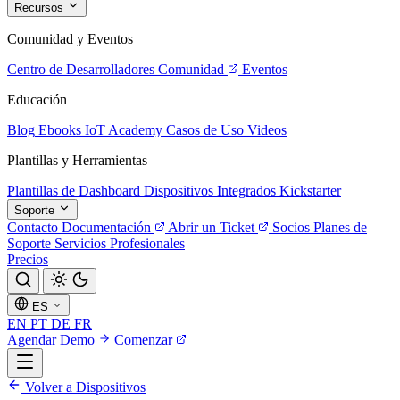
Recursos
Comunidad y Eventos
Centro de Desarrolladores
Comunidad
Eventos
Educación
Blog
Ebooks
IoT Academy
Casos de Uso
Videos
Plantillas y Herramientas
Plantillas de Dashboard
Dispositivos Integrados
Kickstarter
Soporte
Contacto
Documentación
Abrir un Ticket
Socios
Planes de
Soporte
Servicios Profesionales
Precios
ES
EN
PT
DE
FR
Agendar Demo
Comenzar
Volver a Dispositivos