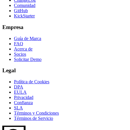
ChangeLog
Comunidad
GitHub
KickStarter
Empresa
Guía de Marca
FAQ
Acerca de
Socios
Solicitar Demo
Legal
Política de Cookies
DPA
EULA
Privacidad
Confianza
SLA
Términos y Condiciones
Términos de Servicio