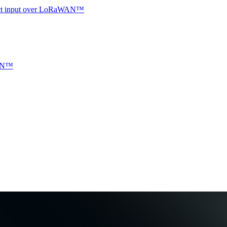
ntact input over LoRaWAN™
WAN™