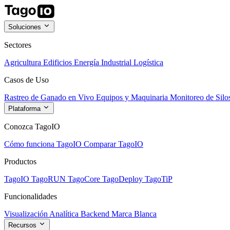
Soluciones
Sectores
Agricultura
Edificios
Energía
Industrial
Logística
Casos de Uso
Rastreo de Ganado en Vivo
Equipos y Maquinaria
Monitoreo de Silo
Plataforma
Conozca TagoIO
Cómo funciona TagoIO
Comparar TagoIO
Productos
TagoIO
TagoRUN
TagoCore
TagoDeploy
TagoTiP
Funcionalidades
Visualización
Analítica
Backend
Marca Blanca
Recursos