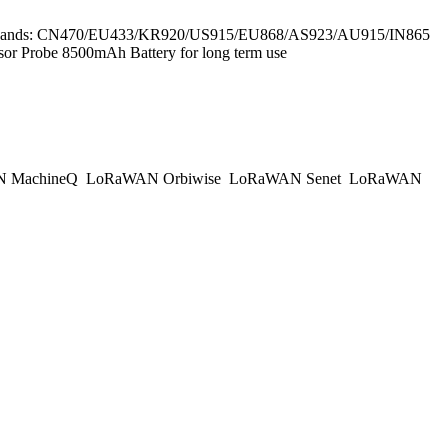
Level Bands: CN470/EU433/KR920/US915/EU868/AS923/AU915/IN865
sor Probe 8500mAh Battery for long term use
 MachineQ
LoRaWAN Orbiwise
LoRaWAN Senet
LoRaWAN