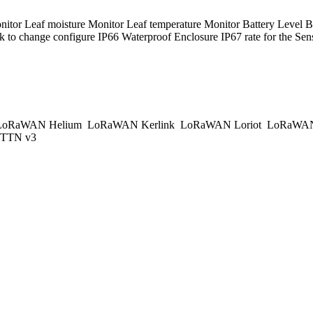
onitor Leaf moisture Monitor Leaf temperature Monitor Battery 
to change configure IP66 Waterproof Enclosure IP67 rate for the Sen
oRaWAN Helium
LoRaWAN Kerlink
LoRaWAN Loriot
LoRaWAN
TTN v3