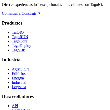
Ofrece experiencias IoT excepcionales a tus clientes con TagoIO.
Comenzar a Construir
Productos
TagoIO
TagoRUN
TagoCore
TagoDeploy
TagoTiP
Industrias
Agricultura
Edificios
Energía
Industrial
Logística
Desarrolladores
API