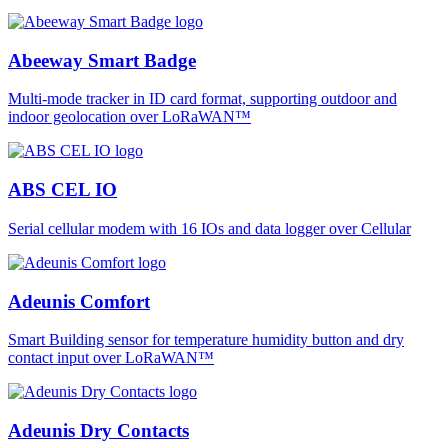
Abeeway Smart Badge
Multi-mode tracker in ID card format, supporting outdoor and
indoor geolocation over LoRaWAN™
ABS CEL IO
Serial cellular modem with 16 IOs and data logger over Cellular
Adeunis Comfort
Smart Building sensor for temperature humidity button and dry
contact input over LoRaWAN™
Adeunis Dry Contacts