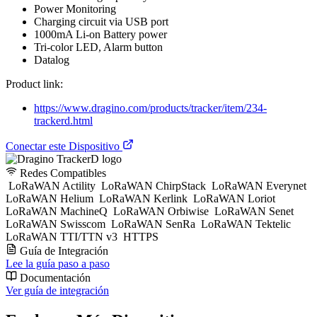
Power Monitoring
Charging circuit via USB port
1000mA Li-on Battery power
Tri-color LED, Alarm button
Datalog
Product link:
https://www.dragino.com/products/tracker/item/234-
trackerd.html
Conectar este Dispositivo
Redes Compatibles
LoRaWAN Actility
LoRaWAN ChirpStack
LoRaWAN Everynet
LoRaWAN Helium
LoRaWAN Kerlink
LoRaWAN Loriot
LoRaWAN MachineQ
LoRaWAN Orbiwise
LoRaWAN Senet
LoRaWAN Swisscom
LoRaWAN SenRa
LoRaWAN Tektelic
LoRaWAN TTI/TTN v3
HTTPS
Guía de Integración
Lee la guía paso a paso
Documentación
Ver guía de integración