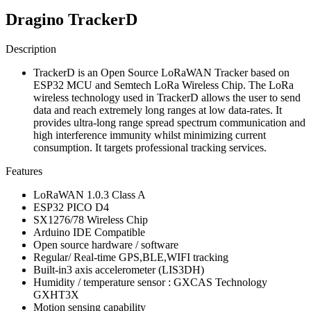
Dragino TrackerD
Description
TrackerD is an Open Source LoRaWAN Tracker based on
ESP32 MCU and Semtech LoRa Wireless Chip. The LoRa
wireless technology used in TrackerD allows the user to send
data and reach extremely long ranges at low data-rates. It
provides ultra-long range spread spectrum communication and
high interference immunity whilst minimizing current
consumption. It targets professional tracking services.
Features
LoRaWAN 1.0.3 Class A
ESP32 PICO D4
SX1276/78 Wireless Chip
Arduino IDE Compatible
Open source hardware / software
Regular/ Real-time GPS,BLE,WIFI tracking
Built-in3 axis accelerometer (LIS3DH)
Humidity / temperature sensor : GXCAS Technology
GXHT3X
Motion sensing capability