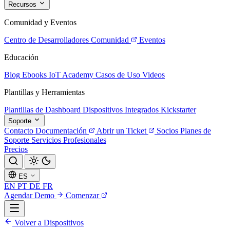
Recursos
Comunidad y Eventos
Centro de Desarrolladores
Comunidad
Eventos
Educación
Blog
Ebooks
IoT Academy
Casos de Uso
Videos
Plantillas y Herramientas
Plantillas de Dashboard
Dispositivos Integrados
Kickstarter
Soporte
Contacto
Documentación
Abrir un Ticket
Socios
Planes de
Soporte
Servicios Profesionales
Precios
ES
EN
PT
DE
FR
Agendar Demo
Comenzar
Volver a Dispositivos