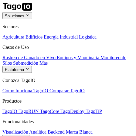
Soluciones
Sectores
Agricultura
Edificios
Energía
Industrial
Logística
Casos de Uso
Rastreo de Ganado en Vivo
Equipos y Maquinaria
Monitoreo de
Silos
Submedición
Más
Plataforma
Conozca TagoIO
Cómo funciona TagoIO
Comparar TagoIO
Productos
TagoIO
TagoRUN
TagoCore
TagoDeploy
TagoTiP
Funcionalidades
Visualización
Analítica
Backend
Marca Blanca