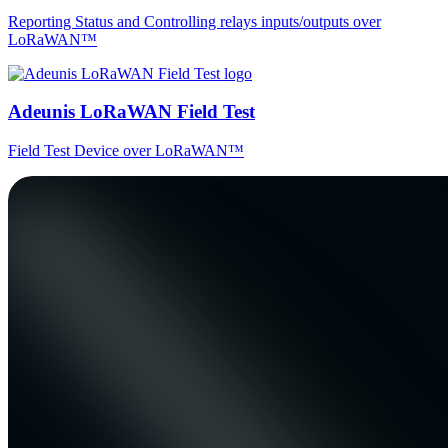
Reporting Status and Controlling relays inputs/outputs over
LoRaWAN™
Adeunis LoRaWAN Field Test
Field Test Device over LoRaWAN™