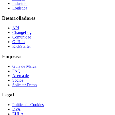
Industrial
Logística
Desarrolladores
API
ChangeLog
Comunidad
GitHub
KickStarter
Empresa
Guía de Marca
FAQ
Acerca de
Socios
Solicitar Demo
Legal
Política de Cookies
DPA
EULA