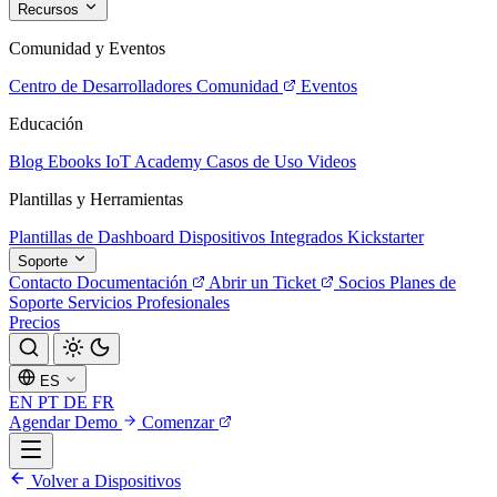
Recursos
Comunidad y Eventos
Centro de Desarrolladores
Comunidad
Eventos
Educación
Blog
Ebooks
IoT Academy
Casos de Uso
Videos
Plantillas y Herramientas
Plantillas de Dashboard
Dispositivos Integrados
Kickstarter
Soporte
Contacto
Documentación
Abrir un Ticket
Socios
Planes de
Soporte
Servicios Profesionales
Precios
ES
EN
PT
DE
FR
Agendar Demo
Comenzar
Volver a Dispositivos