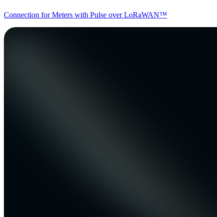
Connection for Meters with Pulse over LoRaWAN™