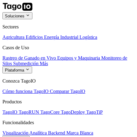
Soluciones
Sectores
Agricultura
Edificios
Energía
Industrial
Logística
Casos de Uso
Rastreo de Ganado en Vivo
Equipos y Maquinaria
Monitoreo de
Silos
Submedición
Más
Plataforma
Conozca TagoIO
Cómo funciona TagoIO
Comparar TagoIO
Productos
TagoIO
TagoRUN
TagoCore
TagoDeploy
TagoTiP
Funcionalidades
Visualización
Analítica
Backend
Marca Blanca