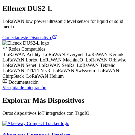
Ellenex DUS2-L
LoRaWAN low power ultrasonic level sensor for liquid or solid
media
Conectar este Dispositivo
Redes Compatibles
LoRaWAN Actility
LoRaWAN Everynet
LoRaWAN Kerlink
LoRaWAN Loriot
LoRaWAN MachineQ
LoRaWAN Orbiwise
LoRaWAN Senet
LoRaWAN SenRa
LoRaWAN Tektelic
LoRaWAN TTI/TTN v3
LoRaWAN Swisscom
LoRaWAN
ChirpStack
LoRaWAN Helium
Documentación
Ver guía de integración
Explorar Más Dispositivos
Otros dispositivos IoT integrados con TagoIO
Abeeway Compact Tracker