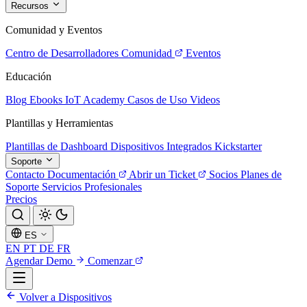
Recursos
Comunidad y Eventos
Centro de Desarrolladores
Comunidad
Eventos
Educación
Blog
Ebooks
IoT Academy
Casos de Uso
Videos
Plantillas y Herramientas
Plantillas de Dashboard
Dispositivos Integrados
Kickstarter
Soporte
Contacto
Documentación
Abrir un Ticket
Socios
Planes de
Soporte
Servicios Profesionales
Precios
ES
EN
PT
DE
FR
Agendar Demo
Comenzar
Volver a Dispositivos