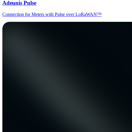
Adeunis Pulse
Connection for Meters with Pulse over LoRaWAN™