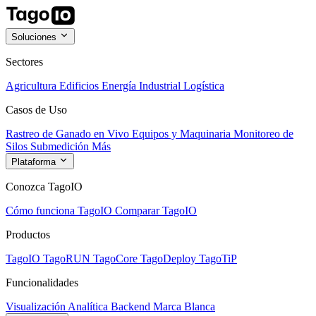
Soluciones
Sectores
Agricultura
Edificios
Energía
Industrial
Logística
Casos de Uso
Rastreo de Ganado en Vivo
Equipos y Maquinaria
Monitoreo de
Silos
Submedición
Más
Plataforma
Conozca TagoIO
Cómo funciona TagoIO
Comparar TagoIO
Productos
TagoIO
TagoRUN
TagoCore
TagoDeploy
TagoTiP
Funcionalidades
Visualización
Analítica
Backend
Marca Blanca