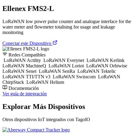
Ellenex FMS2-L
LoRaWAN low power pulse counter and analogue interface for the
water meter and flowmeter totalising for usage and leakage
monitoring
Conectar este Dispositivo
Redes Compatibles
LoRaWAN Actility
LoRaWAN Everynet
LoRaWAN Kerlink
LoRaWAN MachineQ
LoRaWAN Loriot
LoRaWAN Orbiwise
LoRaWAN Senet
LoRaWAN SenRa
LoRaWAN Tektelic
LoRaWAN TTI/TTN v3
LoRaWAN Swisscom
LoRaWAN
ChirpStack
LoRaWAN Helium
Documentación
Ver guía de integración
Explorar Más Dispositivos
Otros dispositivos IoT integrados con TagoIO