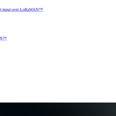
ntact input over LoRaWAN™
WAN™