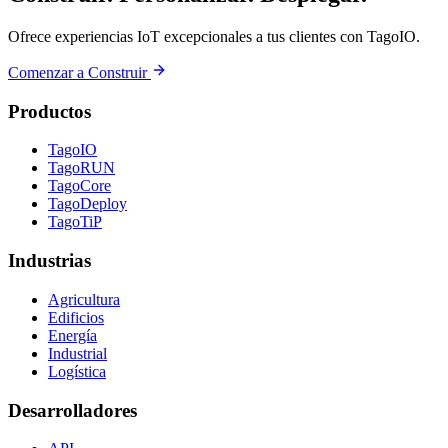
Ofrece experiencias IoT excepcionales a tus clientes con TagoIO.
Comenzar a Construir
Productos
TagoIO
TagoRUN
TagoCore
TagoDeploy
TagoTiP
Industrias
Agricultura
Edificios
Energía
Industrial
Logística
Desarrolladores