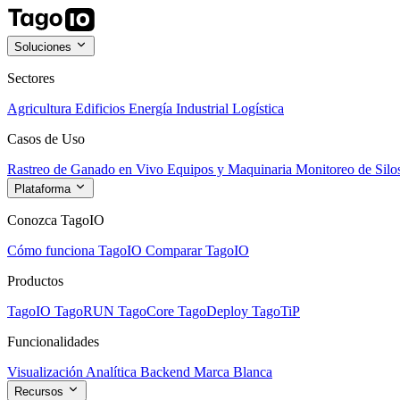
Soluciones
Sectores
Agricultura
Edificios
Energía
Industrial
Logística
Casos de Uso
Rastreo de Ganado en Vivo
Equipos y Maquinaria
Monitoreo de Silo
Plataforma
Conozca TagoIO
Cómo funciona TagoIO
Comparar TagoIO
Productos
TagoIO
TagoRUN
TagoCore
TagoDeploy
TagoTiP
Funcionalidades
Visualización
Analítica
Backend
Marca Blanca
Recursos