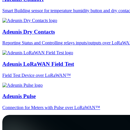
Smart Building sensor for temperature humidity button and dry co
Adeunis Dry Contacts
Reporting Status and Controlling relays inputs/outputs over LoRa
Adeunis LoRaWAN Field Test
Field Test Device over LoRaWAN™
Adeunis Pulse
Connection for Meters with Pulse over LoRaWAN™