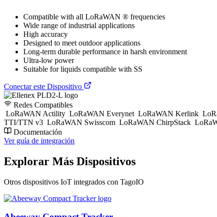
Compatible with all LoRaWAN ® frequencies
Wide range of industrial applications
High accuracy
Designed to meet outdoor applications
Long-term durable performance in harsh environment
Ultra-low power
Suitable for liquids compatible with SS
Conectar este Dispositivo
Redes Compatibles
LoRaWAN Actility
LoRaWAN Everynet
LoRaWAN Kerlink
LoR
TTI/TTN v3
LoRaWAN Swisscom
LoRaWAN ChirpStack
LoRaW
Documentación
Ver guía de integración
Explorar Más Dispositivos
Otros dispositivos IoT integrados con TagoIO
Abeeway Compact Tracker