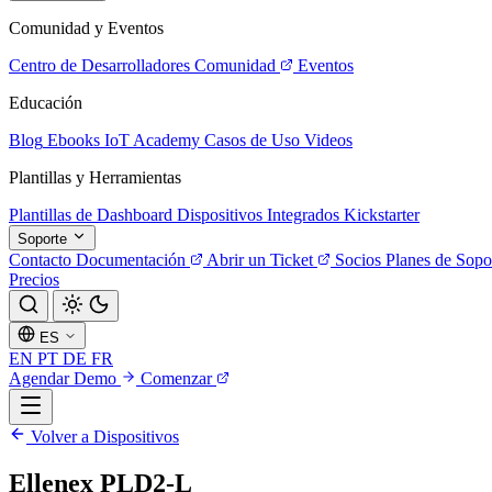
Comunidad y Eventos
Centro de Desarrolladores
Comunidad
Eventos
Educación
Blog
Ebooks
IoT Academy
Casos de Uso
Videos
Plantillas y Herramientas
Plantillas de Dashboard
Dispositivos Integrados
Kickstarter
Soporte
Contacto
Documentación
Abrir un Ticket
Socios
Planes de Sopo
Precios
ES
EN
PT
DE
FR
Agendar Demo
Comenzar
Volver a Dispositivos
Ellenex PLD2-L