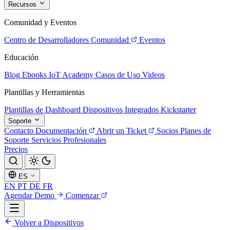
Recursos
Comunidad y Eventos
Centro de Desarrolladores
Comunidad
Eventos
Educación
Blog
Ebooks
IoT Academy
Casos de Uso
Videos
Plantillas y Herramientas
Plantillas de Dashboard
Dispositivos Integrados
Kickstarter
Soporte
Contacto
Documentación
Abrir un Ticket
Socios
Planes de
Soporte
Servicios Profesionales
Precios
ES
EN
PT
DE
FR
Agendar Demo
Comenzar
Volver a Dispositivos