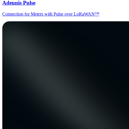
Adeunis Pulse
Connection for Meters with Pulse over LoRaWAN™