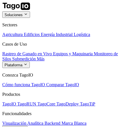
Soluciones
Sectores
Agricultura
Edificios
Energía
Industrial
Logística
Casos de Uso
Rastreo de Ganado en Vivo
Equipos y Maquinaria
Monitoreo de
Silos
Submedición
Más
Plataforma
Conozca TagoIO
Cómo funciona TagoIO
Comparar TagoIO
Productos
TagoIO
TagoRUN
TagoCore
TagoDeploy
TagoTiP
Funcionalidades
Visualización
Analítica
Backend
Marca Blanca