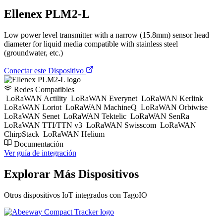
Ellenex PLM2-L
Low power level transmitter with a narrow (15.8mm) sensor head
diameter for liquid media compatible with stainless steel
(groundwater, etc.)
Conectar este Dispositivo
Redes Compatibles
LoRaWAN Actility
LoRaWAN Everynet
LoRaWAN Kerlink
LoRaWAN Loriot
LoRaWAN MachineQ
LoRaWAN Orbiwise
LoRaWAN Senet
LoRaWAN Tektelic
LoRaWAN SenRa
LoRaWAN TTI/TTN v3
LoRaWAN Swisscom
LoRaWAN
ChirpStack
LoRaWAN Helium
Documentación
Ver guía de integración
Explorar Más Dispositivos
Otros dispositivos IoT integrados con TagoIO