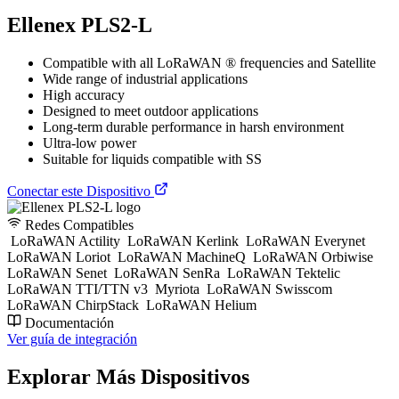
Ellenex PLS2-L
Compatible with all LoRaWAN ® frequencies and Satellite
Wide range of industrial applications
High accuracy
Designed to meet outdoor applications
Long-term durable performance in harsh environment
Ultra-low power
Suitable for liquids compatible with SS
Conectar este Dispositivo
Redes Compatibles
LoRaWAN Actility
LoRaWAN Kerlink
LoRaWAN Everynet
LoRaWAN Loriot
LoRaWAN MachineQ
LoRaWAN Orbiwise
LoRaWAN Senet
LoRaWAN SenRa
LoRaWAN Tektelic
LoRaWAN TTI/TTN v3
Myriota
LoRaWAN Swisscom
LoRaWAN ChirpStack
LoRaWAN Helium
Documentación
Ver guía de integración
Explorar Más Dispositivos