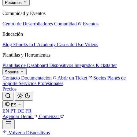
Recursos
Comunidad y Eventos
Centro de Desarrolladores
Comunidad
Eventos
Educación
Blog
Ebooks
IoT Academy
Casos de Uso
Videos
Plantillas y Herramientas
Plantillas de Dashboard
Dispositivos Integrados
Kickstarter
Soporte
Contacto
Documentación
Abrir un Ticket
Socios
Planes de
Soporte
Servicios Profesionales
Precios
ES
EN
PT
DE
FR
Agendar Demo
Comenzar
Volver a Dispositivos