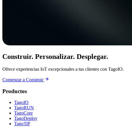
Construir. Personalizar. Desplegar.
Ofrece experiencias IoT excepcionales a tus clientes con TagoIO.
Comenzar a Construir
Productos
TagoIO
TagoRUN
TagoCore
TagoDeploy
TagoTiP