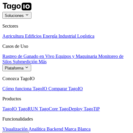
Soluciones
Sectores
Agricultura
Edificios
Energía
Industrial
Logística
Casos de Uso
Rastreo de Ganado en Vivo
Equipos y Maquinaria
Monitoreo de
Silos
Submedición
Más
Plataforma
Conozca TagoIO
Cómo funciona TagoIO
Comparar TagoIO
Productos
TagoIO
TagoRUN
TagoCore
TagoDeploy
TagoTiP
Funcionalidades
Visualización
Analítica
Backend
Marca Blanca