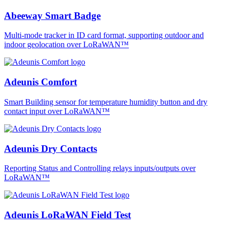
Abeeway Smart Badge
Multi-mode tracker in ID card format, supporting outdoor and
indoor geolocation over LoRaWAN™
Adeunis Comfort
Smart Building sensor for temperature humidity button and dry
contact input over LoRaWAN™
Adeunis Dry Contacts
Reporting Status and Controlling relays inputs/outputs over
LoRaWAN™
Adeunis LoRaWAN Field Test