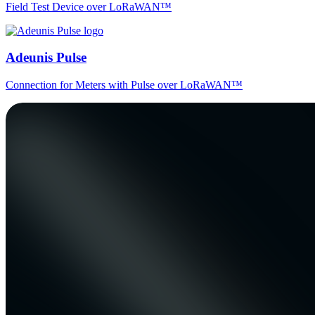
Field Test Device over LoRaWAN™
Adeunis Pulse
Connection for Meters with Pulse over LoRaWAN™