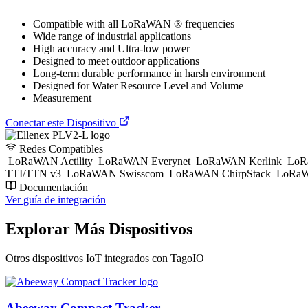
Compatible with all LoRaWAN ® frequencies
Wide range of industrial applications
High accuracy and Ultra-low power
Designed to meet outdoor applications
Long-term durable performance in harsh environment
Designed for Water Resource Level and Volume
Measurement
Conectar este Dispositivo
Redes Compatibles
LoRaWAN Actility
LoRaWAN Everynet
LoRaWAN Kerlink
LoR
TTI/TTN v3
LoRaWAN Swisscom
LoRaWAN ChirpStack
LoRaW
Documentación
Ver guía de integración
Explorar Más Dispositivos
Otros dispositivos IoT integrados con TagoIO
Abeeway Compact Tracker