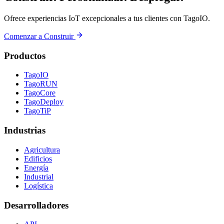
Ofrece experiencias IoT excepcionales a tus clientes con TagoIO.
Comenzar a Construir
Productos
TagoIO
TagoRUN
TagoCore
TagoDeploy
TagoTiP
Industrias
Agricultura
Edificios
Energía
Industrial
Logística
Desarrolladores