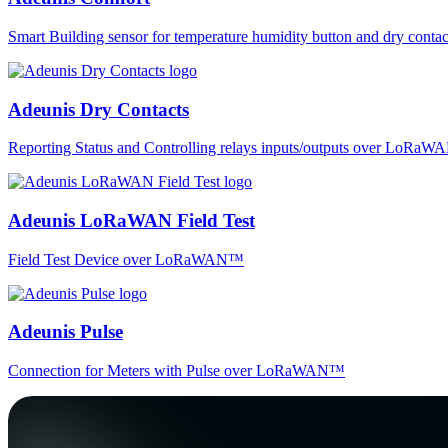
Smart Building sensor for temperature humidity button and dry co
Adeunis Dry Contacts
Reporting Status and Controlling relays inputs/outputs over LoRa
Adeunis LoRaWAN Field Test
Field Test Device over LoRaWAN™
Adeunis Pulse
Connection for Meters with Pulse over LoRaWAN™