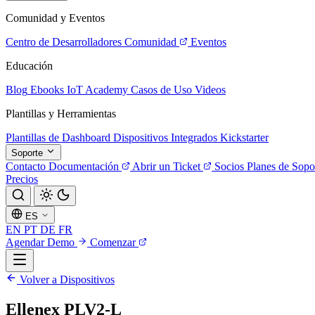
Comunidad y Eventos
Centro de Desarrolladores
Comunidad
Eventos
Educación
Blog
Ebooks
IoT Academy
Casos de Uso
Videos
Plantillas y Herramientas
Plantillas de Dashboard
Dispositivos Integrados
Kickstarter
Soporte
Contacto
Documentación
Abrir un Ticket
Socios
Planes de Sopo
Precios
ES
EN
PT
DE
FR
Agendar Demo
Comenzar
Volver a Dispositivos
Ellenex PLV2-L