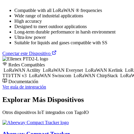
Compatible with all LoRaWAN ® frequencies
Wide range of industrial applications
High accuracy
Designed to meet outdoor applications
Long-term durable performance in harsh environment
Ultra-low power
Suitable for liquids and gases compatible with SS
Conectar este Dispositivo
Redes Compatibles
LoRaWAN Actility
LoRaWAN Everynet
LoRaWAN Kerlink
LoR
TTI/TTN v3
LoRaWAN Swisscom
LoRaWAN ChirpStack
LoRaW
Documentación
Ver guía de integración
Explorar Más Dispositivos
Otros dispositivos IoT integrados con TagoIO
Abeeway Compact Tracker