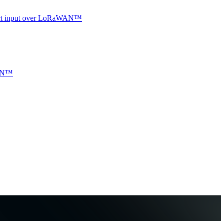
ntact input over LoRaWAN™
WAN™