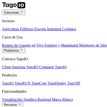
Soluciones
Sectores
Agricultura
Edificios
Energía
Industrial
Logística
Casos de Uso
Rastreo de Ganado en Vivo
Equipos y Maquinaria
Monitoreo de Silo
Plataforma
Conozca TagoIO
Cómo funciona TagoIO
Comparar TagoIO
Productos
TagoIO
TagoRUN
TagoCore
TagoDeploy
TagoTiP
Funcionalidades
Visualización
Analítica
Backend
Marca Blanca
Recursos