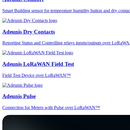
Smart Building sensor for temperature humidity button and dry co
Adeunis Dry Contacts
Reporting Status and Controlling relays inputs/outputs over LoRa
Adeunis LoRaWAN Field Test
Field Test Device over LoRaWAN™
Adeunis Pulse
Connection for Meters with Pulse over LoRaWAN™