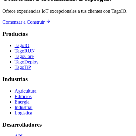
Ofrece experiencias IoT excepcionales a tus clientes con TagoIO.
Comenzar a Construir
Productos
TagoIO
TagoRUN
TagoCore
TagoDeploy
TagoTiP
Industrias
Agricultura
Edificios
Energía
Industrial
Logística
Desarrolladores