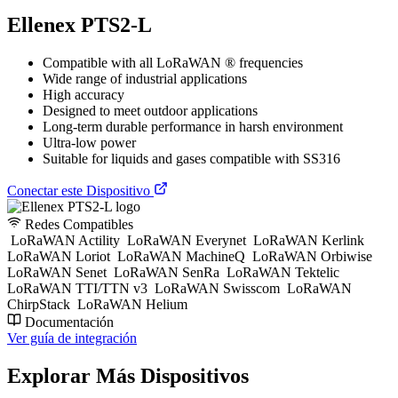
Ellenex PTS2-L
Compatible with all LoRaWAN ® frequencies
Wide range of industrial applications
High accuracy
Designed to meet outdoor applications
Long-term durable performance in harsh environment
Ultra-low power
Suitable for liquids and gases compatible with SS316
Conectar este Dispositivo
Redes Compatibles
LoRaWAN Actility
LoRaWAN Everynet
LoRaWAN Kerlink
LoRaWAN Loriot
LoRaWAN MachineQ
LoRaWAN Orbiwise
LoRaWAN Senet
LoRaWAN SenRa
LoRaWAN Tektelic
LoRaWAN TTI/TTN v3
LoRaWAN Swisscom
LoRaWAN
ChirpStack
LoRaWAN Helium
Documentación
Ver guía de integración
Explorar Más Dispositivos