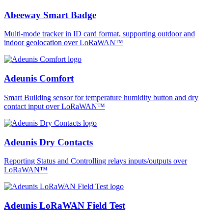
Abeeway Smart Badge
Multi-mode tracker in ID card format, supporting outdoor and
indoor geolocation over LoRaWAN™
Adeunis Comfort
Smart Building sensor for temperature humidity button and dry
contact input over LoRaWAN™
Adeunis Dry Contacts
Reporting Status and Controlling relays inputs/outputs over
LoRaWAN™
Adeunis LoRaWAN Field Test