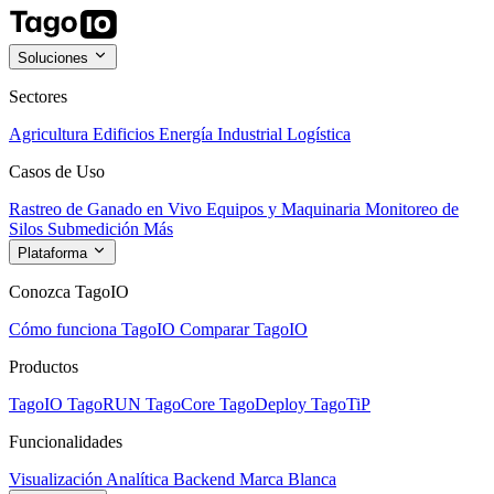
Soluciones
Sectores
Agricultura
Edificios
Energía
Industrial
Logística
Casos de Uso
Rastreo de Ganado en Vivo
Equipos y Maquinaria
Monitoreo de
Silos
Submedición
Más
Plataforma
Conozca TagoIO
Cómo funciona TagoIO
Comparar TagoIO
Productos
TagoIO
TagoRUN
TagoCore
TagoDeploy
TagoTiP
Funcionalidades
Visualización
Analítica
Backend
Marca Blanca