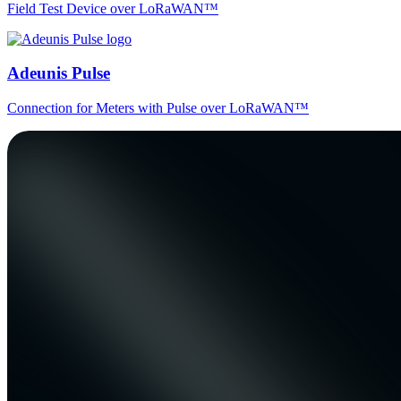
Field Test Device over LoRaWAN™
Adeunis Pulse
Connection for Meters with Pulse over LoRaWAN™