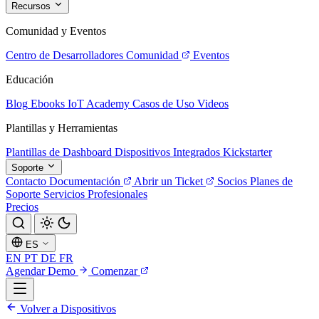
Recursos
Comunidad y Eventos
Centro de Desarrolladores
Comunidad
Eventos
Educación
Blog
Ebooks
IoT Academy
Casos de Uso
Videos
Plantillas y Herramientas
Plantillas de Dashboard
Dispositivos Integrados
Kickstarter
Soporte
Contacto
Documentación
Abrir un Ticket
Socios
Planes de
Soporte
Servicios Profesionales
Precios
ES
EN
PT
DE
FR
Agendar Demo
Comenzar
Volver a Dispositivos