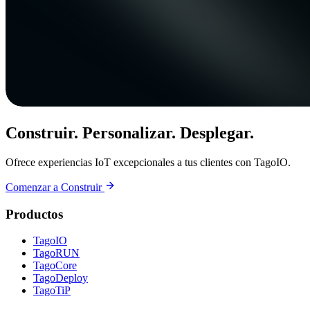
Construir. Personalizar. Desplegar.
Ofrece experiencias IoT excepcionales a tus clientes con TagoIO.
Comenzar a Construir
Productos
TagoIO
TagoRUN
TagoCore
TagoDeploy
TagoTiP