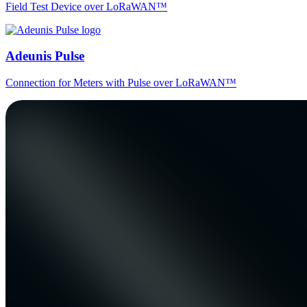
Field Test Device over LoRaWAN™
Adeunis Pulse
Connection for Meters with Pulse over LoRaWAN™