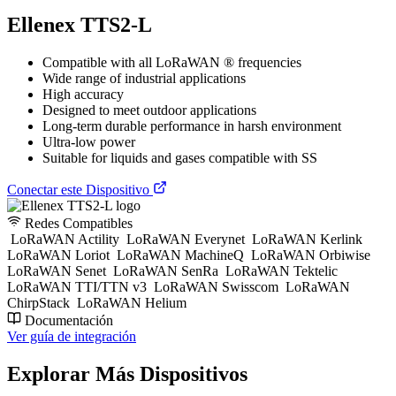
Ellenex TTS2-L
Compatible with all LoRaWAN ® frequencies
Wide range of industrial applications
High accuracy
Designed to meet outdoor applications
Long-term durable performance in harsh environment
Ultra-low power
Suitable for liquids and gases compatible with SS
Conectar este Dispositivo
Redes Compatibles
LoRaWAN Actility
LoRaWAN Everynet
LoRaWAN Kerlink
LoRaWAN Loriot
LoRaWAN MachineQ
LoRaWAN Orbiwise
LoRaWAN Senet
LoRaWAN SenRa
LoRaWAN Tektelic
LoRaWAN TTI/TTN v3
LoRaWAN Swisscom
LoRaWAN
ChirpStack
LoRaWAN Helium
Documentación
Ver guía de integración
Explorar Más Dispositivos