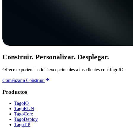
Construir. Personalizar. Desplegar.
Ofrece experiencias IoT excepcionales a tus clientes con TagoIO.
Comenzar a Construir
Productos
TagoIO
TagoRUN
TagoCore
TagoDeploy
TagoTiP