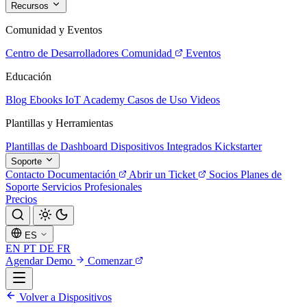
Recursos
Comunidad y Eventos
Centro de Desarrolladores
Comunidad
Eventos
Educación
Blog
Ebooks
IoT Academy
Casos de Uso
Videos
Plantillas y Herramientas
Plantillas de Dashboard
Dispositivos Integrados
Kickstarter
Soporte
Contacto
Documentación
Abrir un Ticket
Socios
Planes de
Soporte
Servicios Profesionales
Precios
ES
EN
PT
DE
FR
Agendar Demo
Comenzar
Volver a Dispositivos