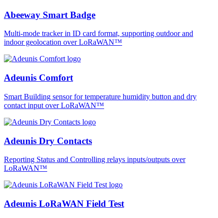
Abeeway Smart Badge
Multi-mode tracker in ID card format, supporting outdoor and
indoor geolocation over LoRaWAN™
Adeunis Comfort
Smart Building sensor for temperature humidity button and dry
contact input over LoRaWAN™
Adeunis Dry Contacts
Reporting Status and Controlling relays inputs/outputs over
LoRaWAN™
Adeunis LoRaWAN Field Test