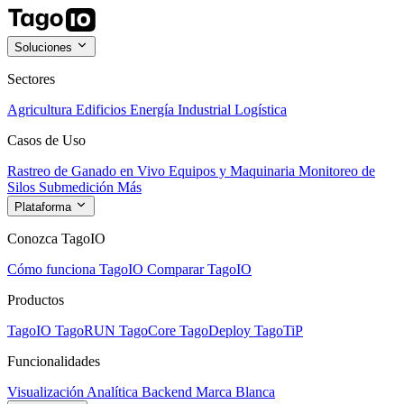
Soluciones
Sectores
Agricultura
Edificios
Energía
Industrial
Logística
Casos de Uso
Rastreo de Ganado en Vivo
Equipos y Maquinaria
Monitoreo de
Silos
Submedición
Más
Plataforma
Conozca TagoIO
Cómo funciona TagoIO
Comparar TagoIO
Productos
TagoIO
TagoRUN
TagoCore
TagoDeploy
TagoTiP
Funcionalidades
Visualización
Analítica
Backend
Marca Blanca