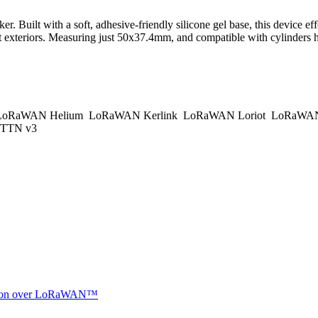
. Built with a soft, adhesive-friendly silicone gel base, this device eff
lat exteriors. Measuring just 50x37.4mm, and compatible with cylinders h
oRaWAN Helium
LoRaWAN Kerlink
LoRaWAN Loriot
LoRaWAN
TTN v3
ocation over LoRaWAN™