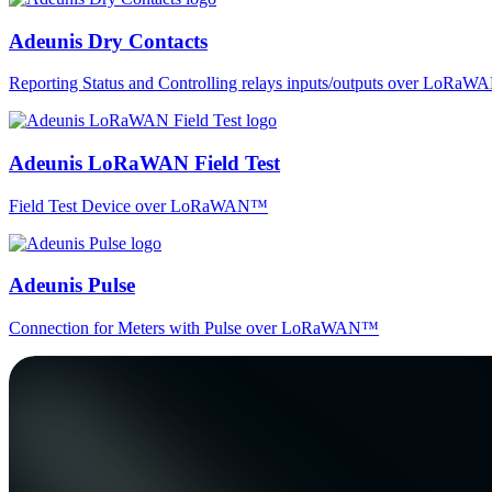
Adeunis Dry Contacts
Reporting Status and Controlling relays inputs/outputs over LoRa
Adeunis LoRaWAN Field Test
Field Test Device over LoRaWAN™
Adeunis Pulse
Connection for Meters with Pulse over LoRaWAN™