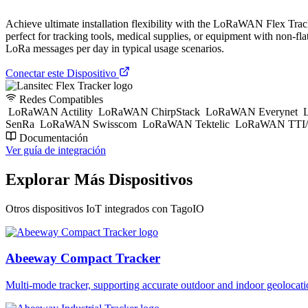
Achieve ultimate installation flexibility with the LoRaWAN Flex Tracker
perfect for tracking tools, medical supplies, or equipment with non-f
LoRa messages per day in typical usage scenarios.
Conectar este Dispositivo
Redes Compatibles
LoRaWAN Actility
LoRaWAN ChirpStack
LoRaWAN Everynet
L
SenRa
LoRaWAN Swisscom
LoRaWAN Tektelic
LoRaWAN TTI/
Documentación
Ver guía de integración
Explorar Más Dispositivos
Otros dispositivos IoT integrados con TagoIO
Abeeway Compact Tracker
Multi-mode tracker, supporting accurate outdoor and indoor geol