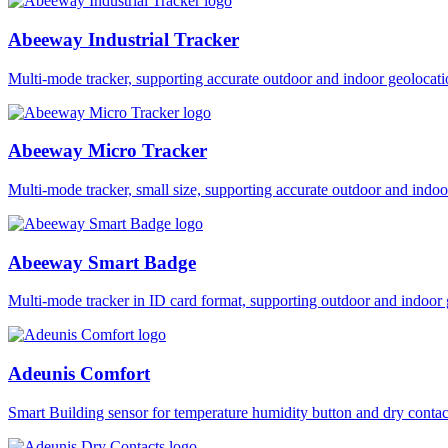
Abeeway Industrial Tracker
Multi-mode tracker, supporting accurate outdoor and indoor geol
Abeeway Micro Tracker
Multi-mode tracker, small size, supporting accurate outdoor and i
Abeeway Smart Badge
Multi-mode tracker in ID card format, supporting outdoor and ind
Adeunis Comfort
Smart Building sensor for temperature humidity button and dry co