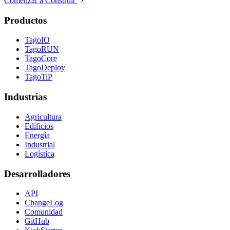
Comenzar a Construir
Productos
TagoIO
TagoRUN
TagoCore
TagoDeploy
TagoTiP
Industrias
Agricultura
Edificios
Energía
Industrial
Logística
Desarrolladores
API
ChangeLog
Comunidad
GitHub