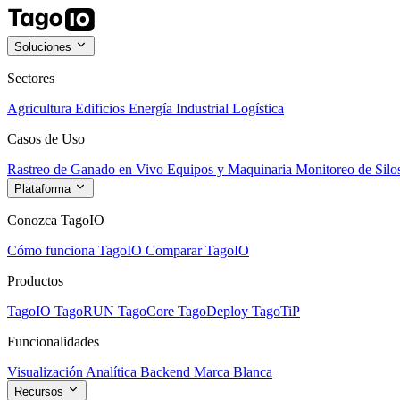
Soluciones
Sectores
Agricultura
Edificios
Energía
Industrial
Logística
Casos de Uso
Rastreo de Ganado en Vivo
Equipos y Maquinaria
Monitoreo de Silo
Plataforma
Conozca TagoIO
Cómo funciona TagoIO
Comparar TagoIO
Productos
TagoIO
TagoRUN
TagoCore
TagoDeploy
TagoTiP
Funcionalidades
Visualización
Analítica
Backend
Marca Blanca
Recursos