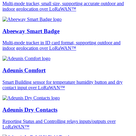
Multi-mode tracker, small size, supporting accurate outdoor and
indoor geolocation over LoRaWAN™
Abeeway Smart Badge
Multi-mode tracker in ID card format, supporting outdoor and
indoor geolocation over LoRaWAN™
Adeunis Comfort
Smart Building sensor for temperature humidity button and dry
contact input over LoRaWAN™
Adeunis Dry Contacts
Reporting Status and Controlling relays inputs/outputs over
LoRaWAN™