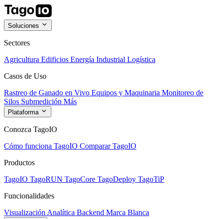
Soluciones
Sectores
Agricultura
Edificios
Energía
Industrial
Logística
Casos de Uso
Rastreo de Ganado en Vivo
Equipos y Maquinaria
Monitoreo de
Silos
Submedición
Más
Plataforma
Conozca TagoIO
Cómo funciona TagoIO
Comparar TagoIO
Productos
TagoIO
TagoRUN
TagoCore
TagoDeploy
TagoTiP
Funcionalidades
Visualización
Analítica
Backend
Marca Blanca