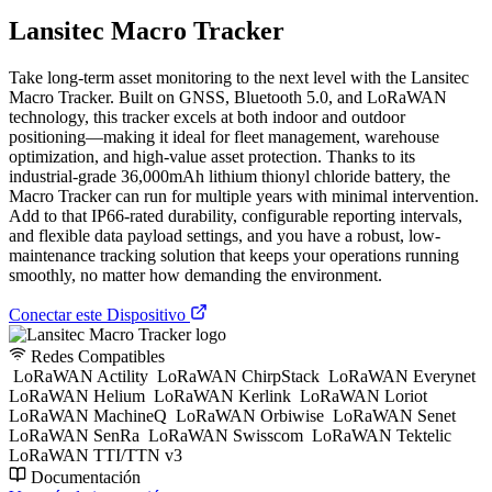
Lansitec Macro Tracker
Take long-term asset monitoring to the next level with the Lansitec
Macro Tracker. Built on GNSS, Bluetooth 5.0, and LoRaWAN
technology, this tracker excels at both indoor and outdoor
positioning—making it ideal for fleet management, warehouse
optimization, and high-value asset protection. Thanks to its
industrial-grade 36,000mAh lithium thionyl chloride battery, the
Macro Tracker can run for multiple years with minimal intervention.
Add to that IP66-rated durability, configurable reporting intervals,
and flexible data payload settings, and you have a robust, low-
maintenance tracking solution that keeps your operations running
smoothly, no matter how demanding the environment.
Conectar este Dispositivo
Redes Compatibles
LoRaWAN Actility
LoRaWAN ChirpStack
LoRaWAN Everynet
LoRaWAN Helium
LoRaWAN Kerlink
LoRaWAN Loriot
LoRaWAN MachineQ
LoRaWAN Orbiwise
LoRaWAN Senet
LoRaWAN SenRa
LoRaWAN Swisscom
LoRaWAN Tektelic
LoRaWAN TTI/TTN v3
Documentación