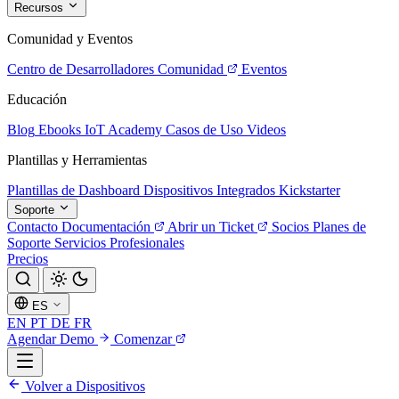
Recursos
Comunidad y Eventos
Centro de Desarrolladores
Comunidad
Eventos
Educación
Blog
Ebooks
IoT Academy
Casos de Uso
Videos
Plantillas y Herramientas
Plantillas de Dashboard
Dispositivos Integrados
Kickstarter
Soporte
Contacto
Documentación
Abrir un Ticket
Socios
Planes de
Soporte
Servicios Profesionales
Precios
ES
EN
PT
DE
FR
Agendar Demo
Comenzar
Volver a Dispositivos