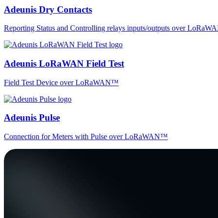
Adeunis Dry Contacts
Reporting Status and Controlling relays inputs/outputs over LoRa
Adeunis LoRaWAN Field Test
Field Test Device over LoRaWAN™
Adeunis Pulse
Connection for Meters with Pulse over LoRaWAN™