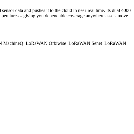
nsor data and pushes it to the cloud in near-real time. Its dual 4000
temperatures – giving you dependable coverage anywhere assets move.
 MachineQ
LoRaWAN Orbiwise
LoRaWAN Senet
LoRaWAN