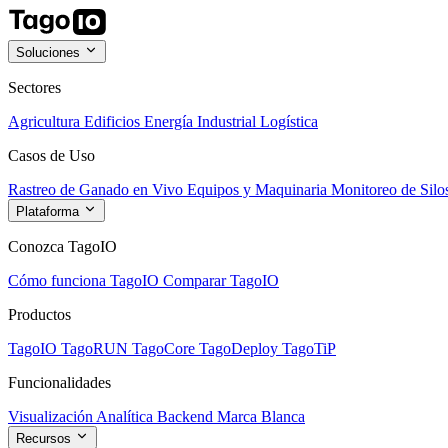
Soluciones
Sectores
Agricultura
Edificios
Energía
Industrial
Logística
Casos de Uso
Rastreo de Ganado en Vivo
Equipos y Maquinaria
Monitoreo de Silo
Plataforma
Conozca TagoIO
Cómo funciona TagoIO
Comparar TagoIO
Productos
TagoIO
TagoRUN
TagoCore
TagoDeploy
TagoTiP
Funcionalidades
Visualización
Analítica
Backend
Marca Blanca
Recursos