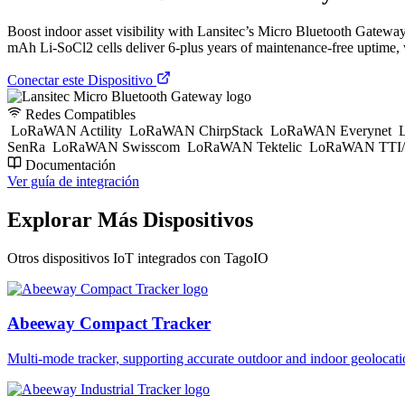
Boost indoor asset visibility with Lansitec’s Micro Bluetooth Gateway
mAh Li-SoCl2 cells deliver 6-plus years of maintenance-free uptime,
Conectar este Dispositivo
Redes Compatibles
LoRaWAN Actility
LoRaWAN ChirpStack
LoRaWAN Everynet
L
SenRa
LoRaWAN Swisscom
LoRaWAN Tektelic
LoRaWAN TTI/
Documentación
Ver guía de integración
Explorar Más Dispositivos
Otros dispositivos IoT integrados con TagoIO
Abeeway Compact Tracker
Multi-mode tracker, supporting accurate outdoor and indoor geol