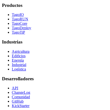
Productos
TagoIO
TagoRUN
TagoCore
TagoDeploy
TagoTiP
Industrias
Agricultura
Edificios
Energía
Industrial
Logística
Desarrolladores
API
ChangeLog
Comunidad
GitHub
KickStarter