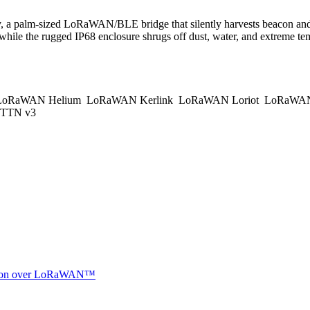
, a palm-sized LoRaWAN/BLE bridge that silently harvests beacon and se
 while the rugged IP68 enclosure shrugs off dust, water, and extreme 
oRaWAN Helium
LoRaWAN Kerlink
LoRaWAN Loriot
LoRaWAN
TTN v3
ocation over LoRaWAN™