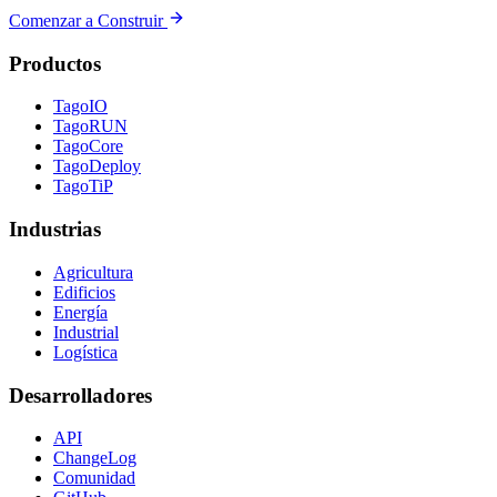
Comenzar a Construir
Productos
TagoIO
TagoRUN
TagoCore
TagoDeploy
TagoTiP
Industrias
Agricultura
Edificios
Energía
Industrial
Logística
Desarrolladores
API
ChangeLog
Comunidad