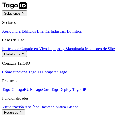
Soluciones
Sectores
Agricultura
Edificios
Energía
Industrial
Logística
Casos de Uso
Rastreo de Ganado en Vivo
Equipos y Maquinaria
Monitoreo de Silo
Plataforma
Conozca TagoIO
Cómo funciona TagoIO
Comparar TagoIO
Productos
TagoIO
TagoRUN
TagoCore
TagoDeploy
TagoTiP
Funcionalidades
Visualización
Analítica
Backend
Marca Blanca
Recursos