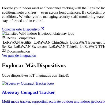
Elevate your indoor asset and personnel tracking with the Lansitec 
additional network fees— even across long distances. By collecting be
conditions. Whether you’re managing security staff, monitoring wareh
stay informed and in control.
Conectar este Dispositivo
Redes Compatibles
LoRaWAN Actility
LoRaWAN ChirpStack
LoRaWAN Everynet
L
SenRa
LoRaWAN Swisscom
LoRaWAN Tektelic
LoRaWAN TTI/
Documentación
Ver guía de integración
Explorar Más Dispositivos
Otros dispositivos IoT integrados con TagoIO
Abeeway Compact Tracker
Multi-mode tracker, supporting accurate outdoor and indoor geol