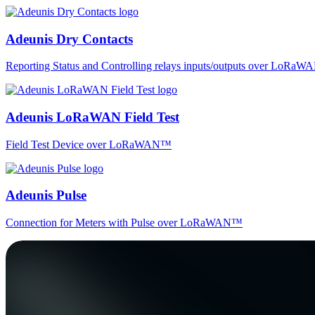
Adeunis Dry Contacts
Reporting Status and Controlling relays inputs/outputs over LoRa
Adeunis LoRaWAN Field Test
Field Test Device over LoRaWAN™
Adeunis Pulse
Connection for Meters with Pulse over LoRaWAN™