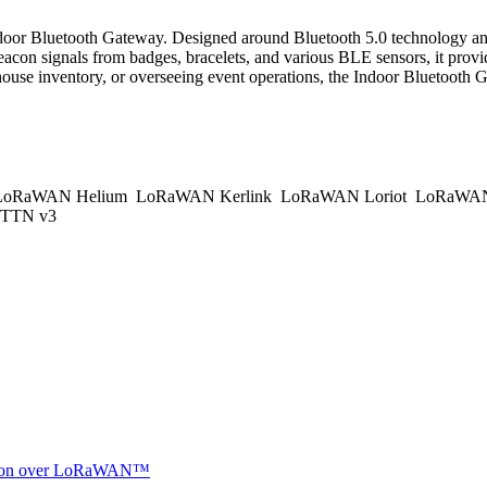
Indoor Bluetooth Gateway. Designed around Bluetooth 5.0 technology an
acon signals from badges, bracelets, and various BLE sensors, it provi
ouse inventory, or overseeing event operations, the Indoor Bluetooth G
oRaWAN Helium
LoRaWAN Kerlink
LoRaWAN Loriot
LoRaWAN
TTN v3
ocation over LoRaWAN™