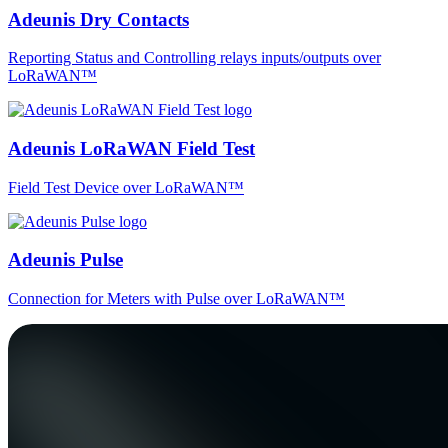
Adeunis Dry Contacts
Reporting Status and Controlling relays inputs/outputs over
LoRaWAN™
Adeunis LoRaWAN Field Test
Field Test Device over LoRaWAN™
Adeunis Pulse
Connection for Meters with Pulse over LoRaWAN™