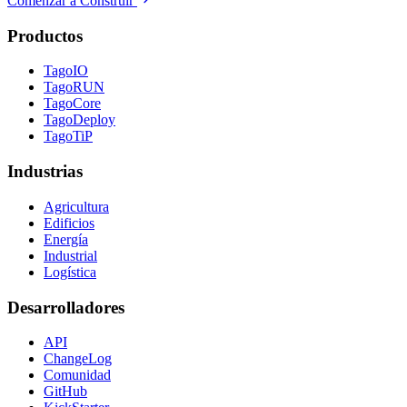
Comenzar a Construir
Productos
TagoIO
TagoRUN
TagoCore
TagoDeploy
TagoTiP
Industrias
Agricultura
Edificios
Energía
Industrial
Logística
Desarrolladores
API
ChangeLog
Comunidad
GitHub