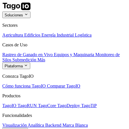
Soluciones
Sectores
Agricultura
Edificios
Energía
Industrial
Logística
Casos de Uso
Rastreo de Ganado en Vivo
Equipos y Maquinaria
Monitoreo de
Silos
Submedición
Más
Plataforma
Conozca TagoIO
Cómo funciona TagoIO
Comparar TagoIO
Productos
TagoIO
TagoRUN
TagoCore
TagoDeploy
TagoTiP
Funcionalidades
Visualización
Analítica
Backend
Marca Blanca