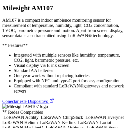
Milesight AM107
AM107 is a compact indoor ambience monitoring sensor for
measurement of temperature, humidity, light, CO2 concentration,
TVOC, barometric pressure and motion. Apart from screen display,
sensor data is also transmitted using LoRaWAN® technology.
** Features**
Integrated with multiple sensors like humidity, temperature,
CO2, light, barometric pressure, etc.
Visual display via E-ink screen
Standard AA batteries
One year work without replacing batteries
Equipped with NFC and type-C port for easy configuration
Compliant with standard LoRaWAN®gateways and network
servers
Conectar este Dispositivo
Redes Compatibles
LoRaWAN Actility
LoRaWAN ChirpStack
LoRaWAN Everynet
LoRaWAN Helium
LoRaWAN Kerlink
LoRaWAN Loriot
LoRaWAN MachineQ
LoRaWAN Orbiwise
LoRaWAN Senet