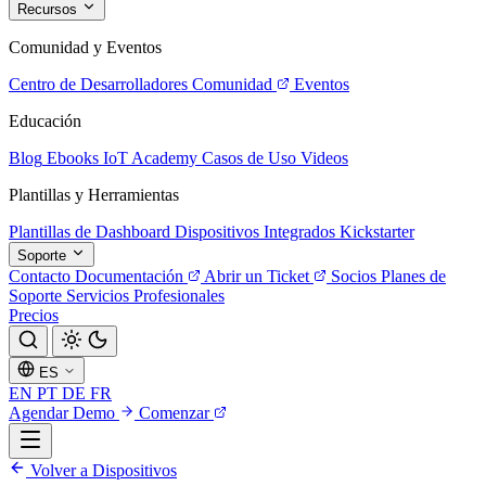
Recursos
Comunidad y Eventos
Centro de Desarrolladores
Comunidad
Eventos
Educación
Blog
Ebooks
IoT Academy
Casos de Uso
Videos
Plantillas y Herramientas
Plantillas de Dashboard
Dispositivos Integrados
Kickstarter
Soporte
Contacto
Documentación
Abrir un Ticket
Socios
Planes de
Soporte
Servicios Profesionales
Precios
ES
EN
PT
DE
FR
Agendar Demo
Comenzar
Volver a Dispositivos