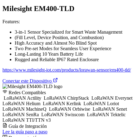
Milesight EM400-TLD
Features:
3-in-1 Sensor Specialized for Smart Waste Management
(Fill Level, Device Position, and Combustion)
High Accuracy and Almost No Blind Spot
Two Pre-set Modes for Seamless User Experience
Long-Lasting 10 Years Battery Life
Rugged and Reliable IP67 Rated Enclosure
https://www.milesight-iot.com/products/lorawan-sensor/em400-tld/
Conectar este Dispositivo
Redes Compatibles
LoRaWAN Actility
LoRaWAN ChirpStack
LoRaWAN Everynet
LoRaWAN Helium
LoRaWAN Kerlink
LoRaWAN Loriot
LoRaWAN MachineQ
LoRaWAN Orbiwise
LoRaWAN Senet
LoRaWAN SenRa
LoRaWAN Swisscom
LoRaWAN Tektelic
LoRaWAN TTI/TTN v3
Guía de Integración
Lee la guía paso a paso