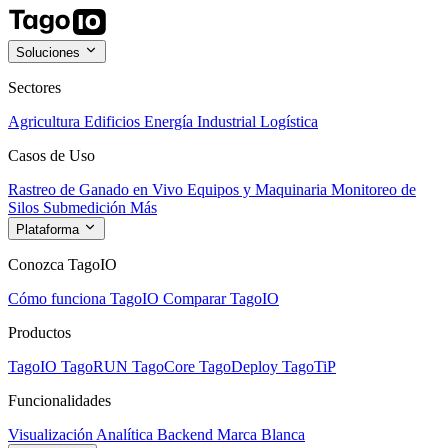
Soluciones
Sectores
Agricultura
Edificios
Energía
Industrial
Logística
Casos de Uso
Rastreo de Ganado en Vivo
Equipos y Maquinaria
Monitoreo de
Silos
Submedición
Más
Plataforma
Conozca TagoIO
Cómo funciona TagoIO
Comparar TagoIO
Productos
TagoIO
TagoRUN
TagoCore
TagoDeploy
TagoTiP
Funcionalidades
Visualización
Analítica
Backend
Marca Blanca