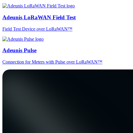
Adeunis LoRaWAN Field Test
Field Test Device over LoRaWAN™
Adeunis Pulse
Connection for Meters with Pulse over LoRaWAN™