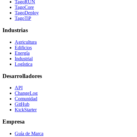
TagoRUN
TagoCore
TagoDeploy
TagoTiP
Industrias
Agricultura
Edificios
Energía
Industrial
Logística
Desarrolladores
API
ChangeLog
Comunidad
GitHub
KickStarter
Empresa
Guía de Marca