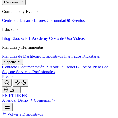
Recursos
Comunidad y Eventos
Centro de Desarrolladores
Comunidad
Eventos
Educación
Blog
Ebooks
IoT Academy
Casos de Uso
Videos
Plantillas y Herramientas
Plantillas de Dashboard
Dispositivos Integrados
Kickstarter
Soporte
Contacto
Documentación
Abrir un Ticket
Socios
Planes de
Soporte
Servicios Profesionales
Precios
ES
EN
PT
DE
FR
Agendar Demo
Comenzar
Volver a Dispositivos