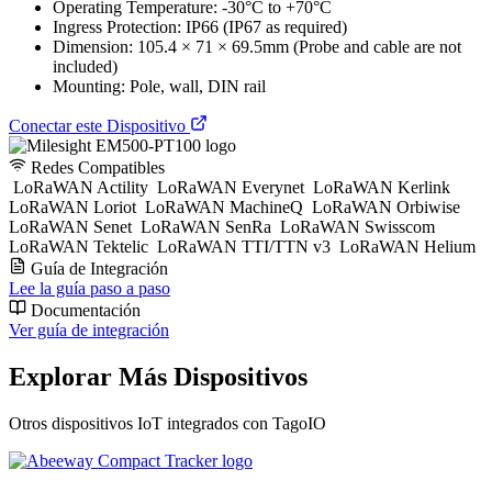
Operating Temperature: -30°C to +70°C
Ingress Protection: IP66 (IP67 as required)
Dimension: 105.4 × 71 × 69.5mm (Probe and cable are not
included)
Mounting: Pole, wall, DIN rail
Conectar este Dispositivo
Redes Compatibles
LoRaWAN Actility
LoRaWAN Everynet
LoRaWAN Kerlink
LoRaWAN Loriot
LoRaWAN MachineQ
LoRaWAN Orbiwise
LoRaWAN Senet
LoRaWAN SenRa
LoRaWAN Swisscom
LoRaWAN Tektelic
LoRaWAN TTI/TTN v3
LoRaWAN Helium
Guía de Integración
Lee la guía paso a paso
Documentación
Ver guía de integración
Explorar Más Dispositivos
Otros dispositivos IoT integrados con TagoIO