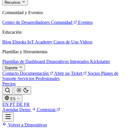
Recursos
Comunidad y Eventos
Centro de Desarrolladores
Comunidad
Eventos
Educación
Blog
Ebooks
IoT Academy
Casos de Uso
Videos
Plantillas y Herramientas
Plantillas de Dashboard
Dispositivos Integrados
Kickstarter
Soporte
Contacto
Documentación
Abrir un Ticket
Socios
Planes de
Soporte
Servicios Profesionales
Precios
ES
EN
PT
DE
FR
Agendar Demo
Comenzar
Volver a Dispositivos