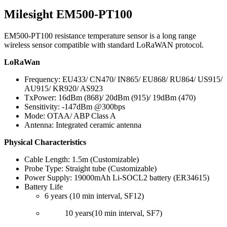
Milesight EM500-PT100
EM500-PT100 resistance temperature sensor is a long range
wireless sensor compatible with standard LoRaWAN protocol.
LoRaWan
Frequency: EU433/ CN470/ IN865/ EU868/ RU864/ US915/
AU915/ KR920/ AS923
TxPower: 16dBm (868)/ 20dBm (915)/ 19dBm (470)
Sensitivity: -147dBm @300bps
Mode: OTAA/ ABP Class A
Antenna: Integrated ceramic antenna
Physical Characteristics
Cable Length: 1.5m (Customizable)
Probe Type: Straight tube (Customizable)
Power Supply: 19000mAh Li-SOCL2 battery (ER34615)
Battery Life
6 years (10 min interval, SF12)
10 years(10 min interval, SF7)