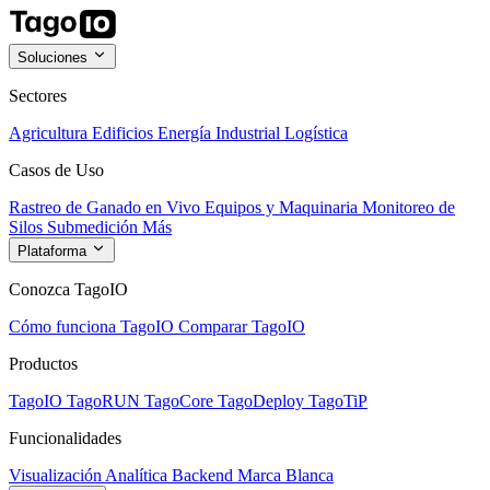
Soluciones
Sectores
Agricultura
Edificios
Energía
Industrial
Logística
Casos de Uso
Rastreo de Ganado en Vivo
Equipos y Maquinaria
Monitoreo de
Silos
Submedición
Más
Plataforma
Conozca TagoIO
Cómo funciona TagoIO
Comparar TagoIO
Productos
TagoIO
TagoRUN
TagoCore
TagoDeploy
TagoTiP
Funcionalidades
Visualización
Analítica
Backend
Marca Blanca