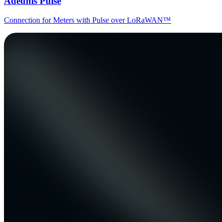
Adeunis Pulse
Connection for Meters with Pulse over LoRaWAN™