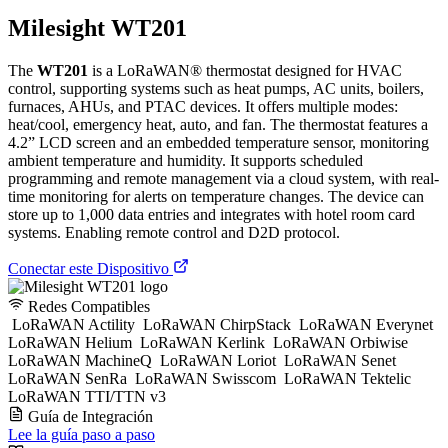
Milesight WT201
The
WT201
is a LoRaWAN® thermostat designed for HVAC
control, supporting systems such as heat pumps, AC units, boilers,
furnaces, AHUs, and PTAC devices. It offers multiple modes:
heat/cool, emergency heat, auto, and fan. The thermostat features a
4.2” LCD screen and an embedded temperature sensor, monitoring
ambient temperature and humidity. It supports scheduled
programming and remote management via a cloud system, with real-
time monitoring for alerts on temperature changes. The device can
store up to 1,000 data entries and integrates with hotel room card
systems. Enabling remote control and D2D protocol.
Conectar este Dispositivo
Redes Compatibles
LoRaWAN Actility
LoRaWAN ChirpStack
LoRaWAN Everynet
LoRaWAN Helium
LoRaWAN Kerlink
LoRaWAN Orbiwise
LoRaWAN MachineQ
LoRaWAN Loriot
LoRaWAN Senet
LoRaWAN SenRa
LoRaWAN Swisscom
LoRaWAN Tektelic
LoRaWAN TTI/TTN v3
Guía de Integración
Lee la guía paso a paso