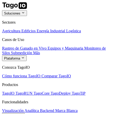
Soluciones
Sectores
Agricultura
Edificios
Energía
Industrial
Logística
Casos de Uso
Rastreo de Ganado en Vivo
Equipos y Maquinaria
Monitoreo de
Silos
Submedición
Más
Plataforma
Conozca TagoIO
Cómo funciona TagoIO
Comparar TagoIO
Productos
TagoIO
TagoRUN
TagoCore
TagoDeploy
TagoTiP
Funcionalidades
Visualización
Analítica
Backend
Marca Blanca