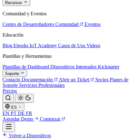
Recursos
Comunidad y Eventos
Centro de Desarrolladores
Comunidad
Eventos
Educación
Blog
Ebooks
IoT Academy
Casos de Uso
Videos
Plantillas y Herramientas
Plantillas de Dashboard
Dispositivos Integrados
Kickstarter
Soporte
Contacto
Documentación
Abrir un Ticket
Socios
Planes de
Soporte
Servicios Profesionales
Precios
ES
EN
PT
DE
FR
Agendar Demo
Comenzar
Volver a Dispositivos