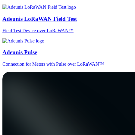
Adeunis LoRaWAN Field Test
Field Test Device over LoRaWAN™
Adeunis Pulse
Connection for Meters with Pulse over LoRaWAN™