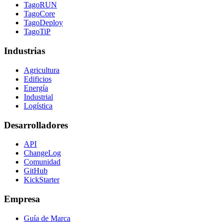
TagoRUN
TagoCore
TagoDeploy
TagoTiP
Industrias
Agricultura
Edificios
Energía
Industrial
Logística
Desarrolladores
API
ChangeLog
Comunidad
GitHub
KickStarter
Empresa
Guía de Marca