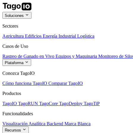
Soluciones
Sectores
Agricultura
Edificios
Energía
Industrial
Logística
Casos de Uso
Rastreo de Ganado en Vivo
Equipos y Maquinaria
Monitoreo de Silo
Plataforma
Conozca TagoIO
Cómo funciona TagoIO
Comparar TagoIO
Productos
TagoIO
TagoRUN
TagoCore
TagoDeploy
TagoTiP
Funcionalidades
Visualización
Analítica
Backend
Marca Blanca
Recursos