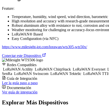
Feature:
Temperature, humidity, wind speed, wind direction, barometric
High resolution and accuracy with research-grade measurement
Robust aluminum alloy with resistance to rust, corrosion and ox
Weather monitoring for challenging or accuracy-focus environme
LoRaWAN® Based
Easy Configuration (via NFC)
https://www.milesight-iot.com/lorawan/wts305-wts50x/
Conectar este Dispositivo
Redes Compatibles
LoRaWAN Actility
LoRaWAN ChirpStack
LoRaWAN Everynet
L
SenRa
LoRaWAN Swisscom
LoRaWAN Tektelic
LoRaWAN TTI/
Guía de Integración
Lee la guía paso a paso
Documentación
Ver guía de integración
Explorar Más Dispositivos