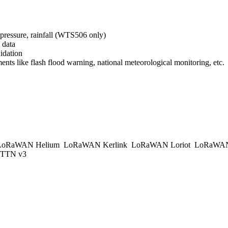
 pressure, rainfall (WTS506 only)
 data
idation
nts like flash flood warning, national meteorological monitoring, etc.
oRaWAN Helium
LoRaWAN Kerlink
LoRaWAN Loriot
LoRaWAN
TTN v3