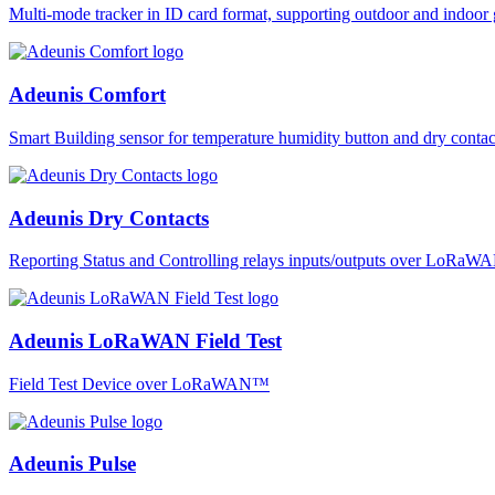
Multi-mode tracker in ID card format, supporting outdoor and ind
Adeunis Comfort
Smart Building sensor for temperature humidity button and dry co
Adeunis Dry Contacts
Reporting Status and Controlling relays inputs/outputs over LoRa
Adeunis LoRaWAN Field Test
Field Test Device over LoRaWAN™
Adeunis Pulse