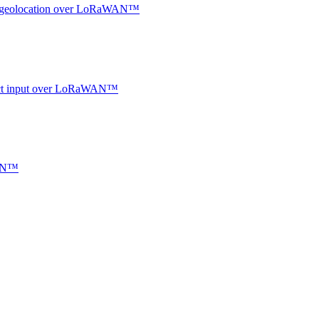
oor geolocation over LoRaWAN™
ntact input over LoRaWAN™
WAN™