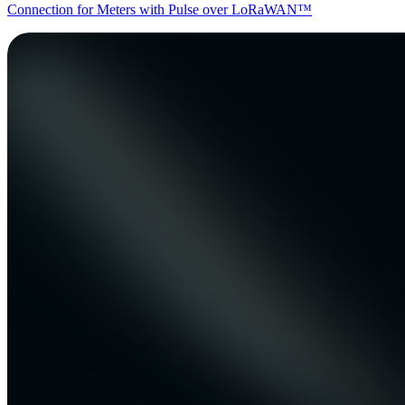
Connection for Meters with Pulse over LoRaWAN™