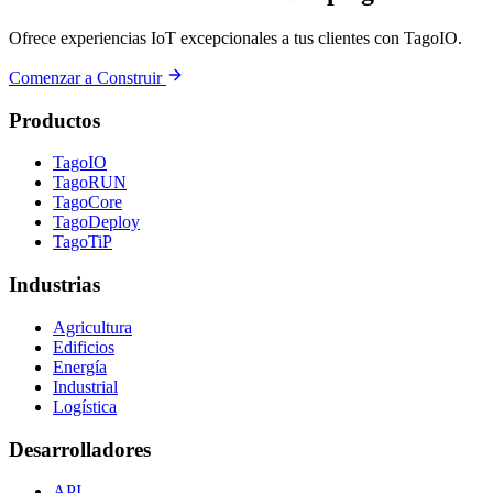
Ofrece experiencias IoT excepcionales a tus clientes con TagoIO.
Comenzar a Construir
Productos
TagoIO
TagoRUN
TagoCore
TagoDeploy
TagoTiP
Industrias
Agricultura
Edificios
Energía
Industrial
Logística
Desarrolladores
API