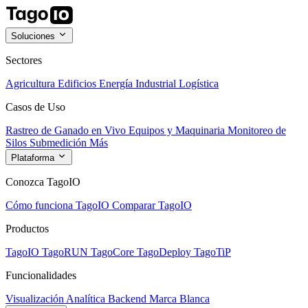
Soluciones
Sectores
Agricultura
Edificios
Energía
Industrial
Logística
Casos de Uso
Rastreo de Ganado en Vivo
Equipos y Maquinaria
Monitoreo de
Silos
Submedición
Más
Plataforma
Conozca TagoIO
Cómo funciona TagoIO
Comparar TagoIO
Productos
TagoIO
TagoRUN
TagoCore
TagoDeploy
TagoTiP
Funcionalidades
Visualización
Analítica
Backend
Marca Blanca