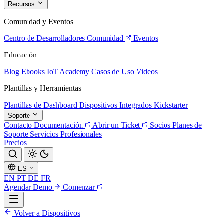
Recursos
Comunidad y Eventos
Centro de Desarrolladores
Comunidad
Eventos
Educación
Blog
Ebooks
IoT Academy
Casos de Uso
Videos
Plantillas y Herramientas
Plantillas de Dashboard
Dispositivos Integrados
Kickstarter
Soporte
Contacto
Documentación
Abrir un Ticket
Socios
Planes de
Soporte
Servicios Profesionales
Precios
ES
EN
PT
DE
FR
Agendar Demo
Comenzar
Volver a Dispositivos