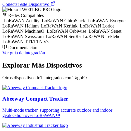
Conectar este Dispositivo
Redes Compatibles
LoRaWAN Actility
LoRaWAN ChirpStack
LoRaWAN Everynet
LoRaWAN Helium
LoRaWAN Kerlink
LoRaWAN Loriot
LoRaWAN MachineQ
LoRaWAN Orbiwise
LoRaWAN Senet
LoRaWAN Swisscom
LoRaWAN SenRa
LoRaWAN Tektelic
LoRaWAN TTI/TTN v3
Documentación
Ver guía de integración
Explorar Más Dispositivos
Otros dispositivos IoT integrados con TagoIO
Abeeway Compact Tracker
Multi-mode tracker, supporting accurate outdoor and indoor
geolocation over LoRaWAN™